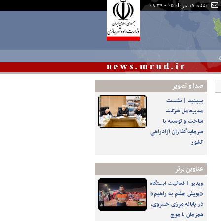
شنبه ۱۷ مرداد ۰۵ - ۰۸:۳۹
ی
صدا و تصوير
ببینید | نشست
مدیرعامل شرکت
ساخت و توسعه با
سرمایه‌گذاران آزادراهی
کشور
عناوین برتر
️ویدیو | فعالیت ایستگاه
«پویش چشم به راهیم»
در پایانه مرزی خسروی،
همزمان با موج