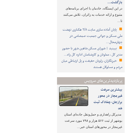
بازگشت…
️در این ایستگاه، خادمان با اجرای برنامه‌های
متنوع و ارائه خدمات به زائران، تلاش می‌کنند
تا…
پایان آماده‌ سازی سایت ۲/۸ هکتاری نهضت
ملی مسکن و جوانی جمعیت صمصامی در
چهارمحال…
ببینید | شورای مسکن شاهین شهر با حضور
مدیر کل ، معاونان و کارشناسان اداره کل راه…
خبرنگاران، راویان حقیقت و پل ارتباطی میان
مردم و مسئولان هستند
پربازدیدترین‌های سرویس
بیشترین سرعت
غیرمجاز در محور
برازجان-چغادک ثبت
شد
مدیرکل راهداری و حمل‌ونقل جاده‌ای استان
بوشهر از ثبت ۵۶۶ هزار و ۷۹۸ مورد سرعت
غیرمجاز در محورهای استان خبر…