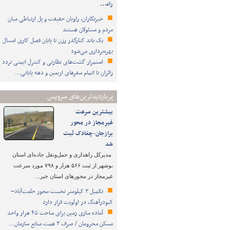
راه…
خبرنگاران، راویان حقیقت و پل ارتباطی میان
مردم و مسئولان هستند
یک باند کنارگذر رزن تا پایان فصل کاری امسال
بهره‌برداری می‌شود
استمرار گشت‌های نظارتی و کنترل ایمنی تردد
زائران تا اتمام سفرهای اربعین و دهه پایانی…
پربازدیدترین‌های سرویس
بیشترین سرعت
غیرمجاز در محور
برازجان-چغادک ثبت
شد
مدیرکل راهداری و حمل‌ونقل جاده‌ای استان
بوشهر از ثبت ۵۶۶ هزار و ۷۹۸ مورد سرعت
غیرمجاز در محورهای استان خبر…
تکمیل ۳ کیلومتر نخست محور خلعت‌آباد–
کبودرآهنگ در اولویت قرار دارد
آماده سازی زمین برای ساخت ۴۵ هزار واحد
مسکن محرومان / صرف ۳ همت منابع سازمان…