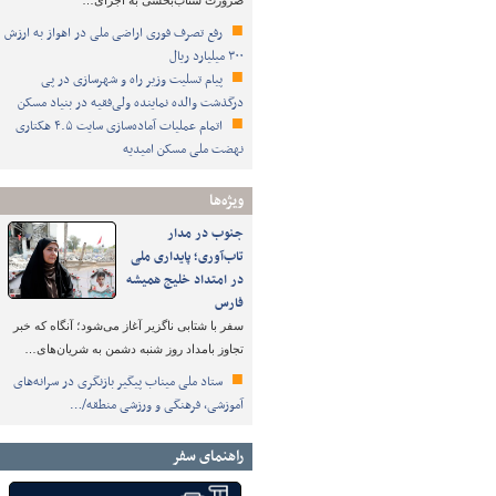
ضرورت شتاب‌بخشی به اجرای…
رفع تصرف فوری اراضی ملی در اهواز به ارزش
۳۰۰ میلیارد ریال
پیام تسلیت وزیر راه و شهرسازی در پی
درگذشت والده نماینده ولی‌فقیه در بنیاد مسکن
اتمام عملیات آماده‌سازی سایت ۴.۵ هکتاری
نهضت ملی مسکن امیدیه
ویژه‌ها
جنوب در مدار
تاب‌آوری؛ پایداری ملی
در امتداد خلیج همیشه
فارس
سفر با شتابی ناگزیر آغاز می‌شود؛ آنگاه که خبر
تجاوز بامداد روز شنبه دشمن به شریان‌های…
ستاد ملی میناب پیگیر بازنگری در سرانه‌های
آموزشی، فرهنگی و ورزشی منطقه/…
راهنمای سفر