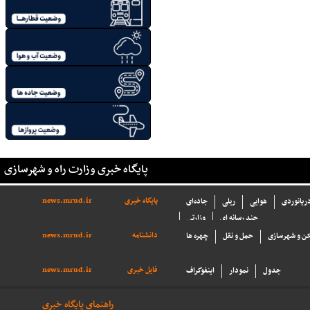
پایگاه خبری وزارت راه و شهرسازی
پایگاه خبری
news.mrud.ir
دریانوردی
هوایی
ریلی
جاده‌ای
چند رسانه ای
وزارتی
دانشنامه
news.mrud.ir
ن و شهرسازی
حمل و نقل
چهره ها
فایل خبری
news.mrud.ir
جدول
نمودار
اینفوگراف
راهنمای پایگاه خبری