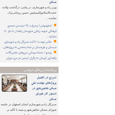
مسکن
وزیر راه و شهرسازی، در پیامی، درگذشت والده
حجت‌الاسلام‌والمسلمین حسین روحانی‌نژاد،
نماینده…
اینفوموشن| پیشرفت ۲۵ درصدی مجتمع
فرهنگی شهید رجایی شهرستان زاهدان با نیاز ۵۰
میلیارد…
عکس نوشت| تاکید مدیرکل راه و شهرسازی
سیستان و بلوچستان بر شتاب‌بخشی به پروژه‌های…
ویدیو| خدمات‌رسانی نیروهای ماشین‌آلات
راهداری لرستان به زائران اربعین در مرز مهران
پربازدیدترین‌های سرویس
تسریع در تکمیل
پروژه‌های نهضت ملی
مسکن شاهین‌شهر در
دستور کار شورای
مسکن
مدیرکل راه و شهرسازی استان اصفهان در جلسه
شورای مسکن شاهین‌شهر و میمه با تأکید بر