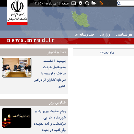
جمعه ۱۶ مرداد ۰۵ - ۰۴:۴۵
هواشناسی
وزارتی
چند رسانه ای
صدا و تصوير
ماه بعد»»
ببینید | نشست
مدیرعامل شرکت
ساخت و توسعه با
سرمایه‌گذاران آزادراهی
کشور
عناوین برتر
پیام تسلیت وزیر راه و
شهرسازی در پی
درگذشت والده نماینده
ولی‌فقیه در بنیاد