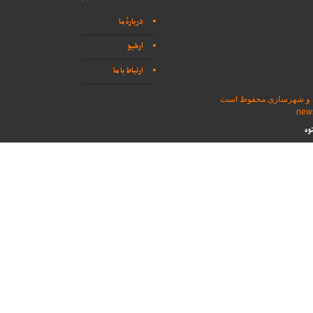
دربارهٔ ما
آرشیو
ارتباط با ما
اه و شهرسازی محفوظ است
وه