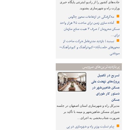
جاده‌های کشور را از رادیو اینترنتی پایگاه خبری
وزارت راه و شهرسازی بشنوید.
مه‌گرفتگی در ارتفاعات محور چالوس
آماده سازی زمین برای ساخت ۴۵ هزار واحد
مسکن محرومان / صرف ۳ همت منابع سازمان
برای…
ببینید| بازدید مدیرعامل شرکت ساخت از
محورهای خلعت‌آباد–کبودرآهنگ و کبودرآهنگ–
سوباشی
پربازدیدترین‌های سرویس
تسریع در تکمیل
پروژه‌های نهضت ملی
مسکن شاهین‌شهر در
دستور کار شورای
مسکن
مدیرکل راه و شهرسازی استان اصفهان در جلسه
شورای مسکن شاهین‌شهر و میمه با تأکید بر
ضرورت شتاب‌بخشی به اجرای…
پیام تسلیت وزیر راه و شهرسازی در پی