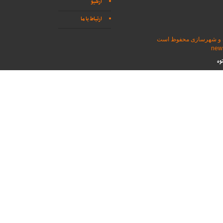
آرشیو
ارتباط با ما
اه و شهرسازی محفوظ است
وه