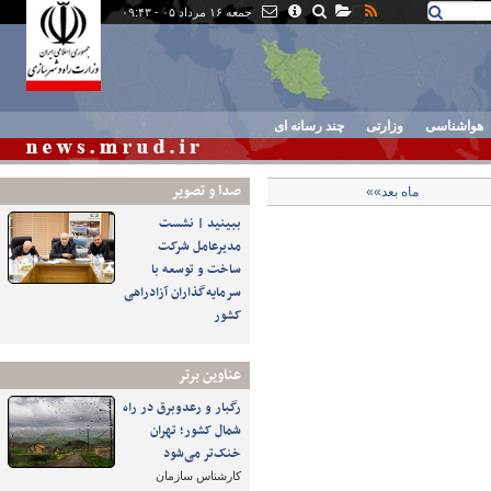
جمعه ۱۶ مرداد ۰۵ - ۰۹:۴۳
هواشناسی
وزارتی
چند رسانه ای
صدا و تصوير
ماه بعد»»
ببینید | نشست
مدیرعامل شرکت
ساخت و توسعه با
سرمایه‌گذاران آزادراهی
کشور
عناوین برتر
رگبار و رعدوبرق در راه
شمال کشور؛ تهران
خنک‌تر می‌شود
کارشناس سازمان