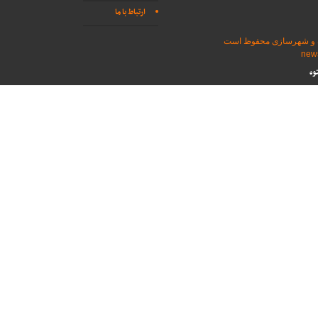
ارتباط با ما
اه و شهرسازی محفوظ است
وه