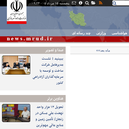
پنجشنبه ۱۵ مرداد ۰۵ - ۰۹:۲۴
هواشناسی
وزارتی
چند رسانه ای
صدا و تصوير
ماه بعد»»
ببینید | نشست
مدیرعامل شرکت
ساخت و توسعه با
سرمایه‌گذاران آزادراهی
کشور
عناوین برتر
تحویل ۱۳ هزار واحد
نهضت ملی مسکن در
زنجان/ تأمین زمین و
منابع مالی مهم‌ترین