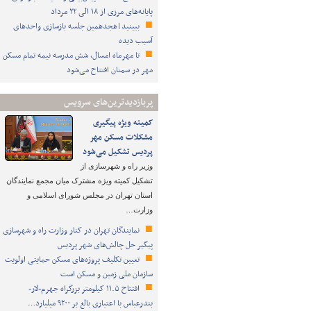
پایانه‌های مرزی از ۱۸ الی ۲۲ مرداد
ببینید|هجدهمین جلسه بازسازی واحدهای
آسیب دیده
تا مهرماه امسال، شش مدرسه نیمه تمام مسکن
مهر در سمنان افتتاح می‌شود
پربازدیدترین‌های سرویس
کمیته ویژه پیگیری
مشکلات مسکن مهر
پردیس تشکیل می‌شود
وزیر راه و شهرسازی از
تشکیل کمیته ویژه مشترک میان مجمع نمایندگان
استان تهران در مجلس شورای اسلامی و
وزارت…
نمایندگان تهران در کنار وزارت راه و شهرسازی
پیگیر حل چالش‌های شهر پردیس
تعیین تکلیف پروژه‌های مسکن حمایتی اولویت
سازمان ملی زمین و مسکن است
افتتاح ۱۱.۵ کیلومتر بزرگراه جهرم-لار-
بندرعباس با اعتباری بالغ بر ۹۲۰۰ میلیارد…