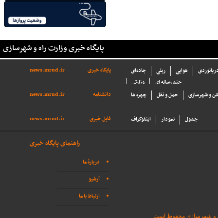
پایگاه خبری وزارت راه و شهرسازی
پایگاه خبری
news.mrud.ir
دریانوردی
هوایی
ریلی
جاده‌ای
چند رسانه ای
وزارتی
دانشنامه
news.mrud.ir
ن و شهرسازی
حمل و نقل
چهره ها
فایل خبری
news.mrud.ir
جدول
نمودار
اینفوگراف
راهنمای پایگاه خبری
دربارهٔ ما
آرشیو
ارتباط با ما
اه و شهرسازی محفوظ است