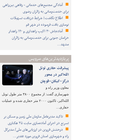
آمادگی مجتمع‌های خدماتی - رفاهی بین‌راهی
برای خدمت‌رسانی به زائران رضوی
اطلاع نگاشت| شرایط دریافت تسهیلات
نوسازی بافت فرسوده در شهر قم
آماده‌باش ۳۰ اکیپ راهداری و ۱۲۰ راهدار
خراسان جنوبی برای خدمت‌رسانی به زائران
مشهد…
پربازدیدترین‌های سرویس
پیشرفت حفاری تونل
الله‌اکبر در محور
درگز–کبکان–قوچان
معاون وزیر راه و
شهرسازی گفت: از مجموع ۳۸۰۰ متر طول تونل
الله‌اکبر، تاکنون ۲۰۰۰ متر حفاری شده و عملیات
حفاری…
تاکید مدیرعامل سازمان ملی زمین و مسکن بر
تسریع در اجرای آماده‌سازی سایت ۳۵ هکتاری
درخشش قزوین در ارزیابی‌های ملی/ مدیرکل
راه و شهرسازی استان قزوین مورد تقدیر…