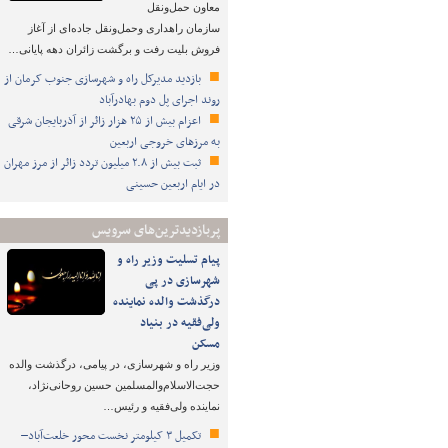
معاون حمل‌ونقل
سازمان راهداری وحمل‌ونقل جاده‌ای از آغاز
فروش بلیت رفت و برگشت زائران دهه پایانی…
بازدید مدیرکل راه و شهرسازی جنوب کرمان از
روند اجرای پل دوم بهادرآباد
اعزام بیش از ۲۵ هزار زائر از آذربایجان شرقی
به مرزهای خروجی اربعین
ثبت بیش از ۲.۸ میلیون تردد زائر از مرز مهران
در ایام اربعین حسینی
پربازدیدترین‌های سرویس
پیام تسلیت وزیر راه و
شهرسازی در پی
درگذشت والده نماینده
ولی‌فقیه در بنیاد
مسکن
وزیر راه و شهرسازی، در پیامی، درگذشت والده
حجت‌الاسلام‌والمسلمین حسین روحانی‌نژاد،
نماینده ولی‌فقیه و رئیس…
تکمیل ۳ کیلومتر نخست محور خلعت‌آباد–