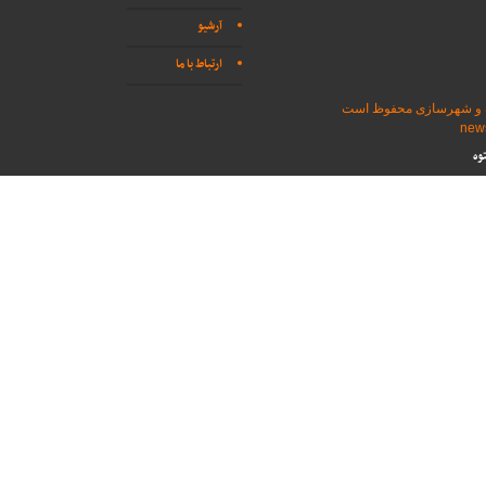
آرشیو
ارتباط با ما
اه و شهرسازی محفوظ است
وه