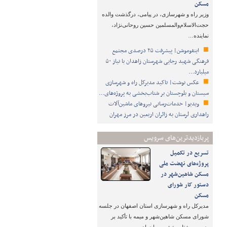
مسکن
وزیر راه و شهرسازی، در پیامی، درگذشت والده
حجت‌الاسلام‌والمسلمین حسین روحانی‌نژاد،
نماینده…
اینفوموشن| پیشرفت ۲۵ درصدی مجتمع
فرهنگی شهید رجایی شهرستان زاهدان با نیاز ۵۰
میلیارد…
عکس نوشت| تاکید مدیرکل راه و شهرسازی
سیستان و بلوچستان بر شتاب‌بخشی به پروژه‌های…
ویدیو| خدمات‌رسانی نیروهای ماشین‌آلات
راهداری لرستان به زائران اربعین در مرز مهران
پربازدیدترین‌های سرویس
تسریع در تکمیل
پروژه‌های نهضت ملی
مسکن شاهین‌شهر در
دستور کار شورای
مسکن
مدیرکل راه و شهرسازی استان اصفهان در جلسه
شورای مسکن شاهین‌شهر و میمه با تأکید بر