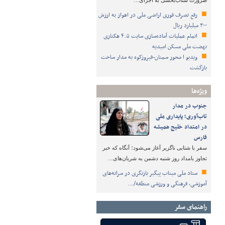
ضرورت شتاب‌بخشی به اجرای…
رفع تصرف فوری اراضی ملی در اهواز به ارزش
۳۰۰ میلیارد ریال
اتمام عملیات آماده‌سازی سایت ۴.۵ هکتاری
نهضت ملی مسکن امیدیه
ویدیو ا محور سمنان-فیروزکوه به مدار ساخت
بازگشت
ویژه‌ها
جنوب در مدار
تاب‌آوری؛ پایداری ملی
در امتداد خلیج همیشه
فارس
سفر با شتابی ناگزیر آغاز می‌شود؛ آنگاه که خبر
تجاوز بامداد روز شنبه دشمن به شریان‌های…
ستاد ملی میناب پیگیر بازنگری در سرانه‌های
آموزشی، فرهنگی و ورزشی منطقه/…
راهنمای سفر