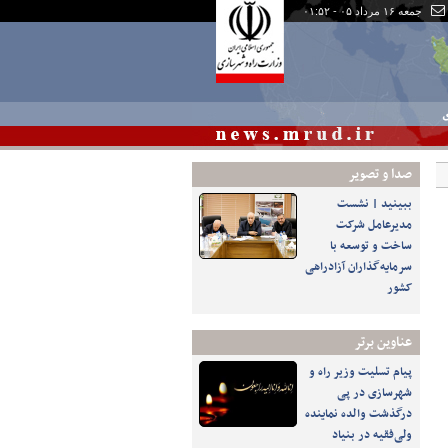
جمعه ۱۶ مرداد ۰۵ - ۰۱:۵۲
ی
صدا و تصوير
ببینید | نشست
مدیرعامل شرکت
ساخت و توسعه با
سرمایه‌گذاران آزادراهی
کشور
عناوین برتر
پیام تسلیت وزیر راه و
شهرسازی در پی
درگذشت والده نماینده
ولی‌فقیه در بنیاد