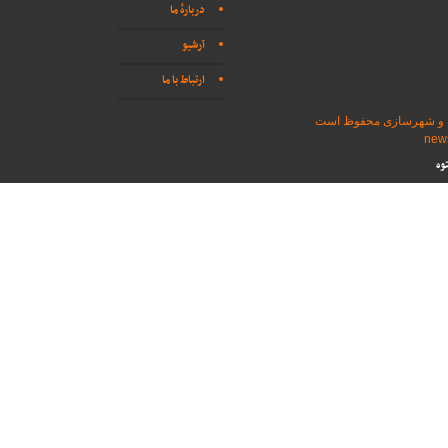
دربارهٔ ما
آرشیو
ارتباط با ما
اه و شهرسازی محفوظ است
وه