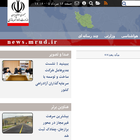
جمعه ۱۶ مرداد ۰۵ - ۱۷:۱۸
هواشناسی
وزارتی
چند رسانه ای
صدا و تصوير
ماه بعد»»
ببینید | نشست
مدیرعامل شرکت
ساخت و توسعه با
سرمایه‌گذاران آزادراهی
کشور
عناوین برتر
بیشترین سرعت
غیرمجاز در محور
برازجان-چغادک ثبت
شد