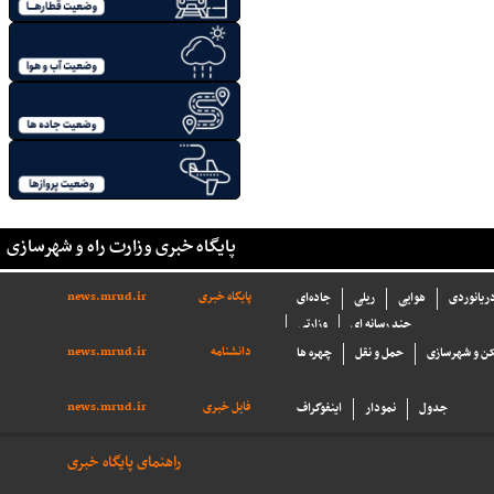
پایگاه خبری وزارت راه و شهرسازی
پایگاه خبری
news.mrud.ir
دریانوردی
هوایی
ریلی
جاده‌ای
چند رسانه ای
وزارتی
دانشنامه
news.mrud.ir
ن و شهرسازی
حمل و نقل
چهره ها
فایل خبری
news.mrud.ir
جدول
نمودار
اینفوگراف
راهنمای پایگاه خبری