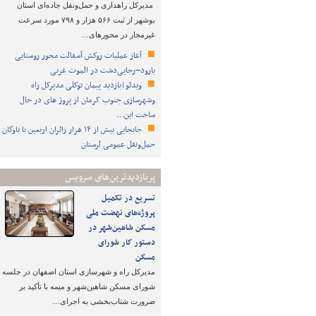
مدیرکل راهداری و حمل‌ونقل جاده‌ای استان
بوشهر از ثبت ۵۶۶ هزار و ۷۹۸ مورد سرعت
غیرمجاز در محورهای…
آغاز عملیات روکش آسفالت محور روستایی
یارود–رجایی‌دشت در الموت غربی
ویدئو|بازدید پیمان توکلی مدیرکل راه
وشهرسازی جنوب کرمان از پروژ های در حال
ساخت این…
جابجایی بیش از ۱۴ هزار زائران اربعین با ناوگان
حمل‌ونقل عمومی لرستان
پربازدیدترین‌های سرویس
تسریع در تکمیل
پروژه‌های نهضت ملی
مسکن شاهین‌شهر در
دستور کار شورای
مسکن
مدیرکل راه و شهرسازی استان اصفهان در جلسه
شورای مسکن شاهین‌شهر و میمه با تأکید بر
ضرورت شتاب‌بخشی به اجرای…