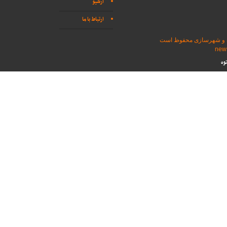
آرشیو
ارتباط با ما
اه و شهرسازی محفوظ است
وه