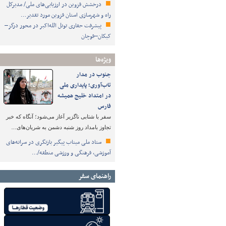
درخشش قزوین در ارزیابی‌های ملی/ مدیرکل
راه و شهرسازی استان قزوین مورد تقدیر…
پیشرفت حفاری تونل الله‌اکبر در محور درگز–
کبکان–قوچان
ویژه‌ها
جنوب در مدار
تاب‌آوری؛ پایداری ملی
در امتداد خلیج همیشه
فارس
سفر با شتابی ناگزیر آغاز می‌شود؛ آنگاه که خبر
تجاوز بامداد روز شنبه دشمن به شریان‌های…
ستاد ملی میناب پیگیر بازنگری در سرانه‌های
آموزشی، فرهنگی و ورزشی منطقه/…
راهنمای سفر