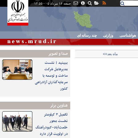
جمعه ۱۶ مرداد ۰۵ - ۱۴:۵۵
هواشناسی
وزارتی
چند رسانه ای
صدا و تصوير
ماه بعد»»
ببینید | نشست
مدیرعامل شرکت
ساخت و توسعه با
سرمایه‌گذاران آزادراهی
کشور
عناوین برتر
تکمیل ۳ کیلومتر
نخست محور
خلعت‌آباد–کبودرآهنگ
در اولویت قرار دارد