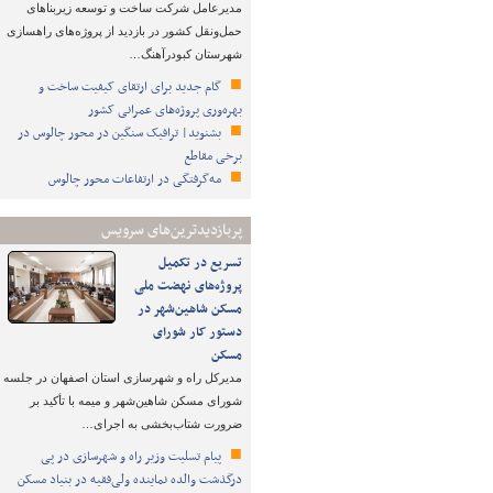
مدیرعامل شرکت ساخت و توسعه زیربناهای
حمل‌ونقل کشور در بازدید از پروژه‌های راهسازی
شهرستان کبودرآهنگ…
گام جدید برای ارتقای کیفیت ساخت و
بهره‌وری پروژه‌های عمرانی کشور
بشنوید| ترافیک سنگین در محور چالوس در
برخی مقاطع
مه‌گرفتگی در ارتفاعات محور چالوس
پربازدیدترین‌های سرویس
تسریع در تکمیل
پروژه‌های نهضت ملی
مسکن شاهین‌شهر در
دستور کار شورای
مسکن
مدیرکل راه و شهرسازی استان اصفهان در جلسه
شورای مسکن شاهین‌شهر و میمه با تأکید بر
ضرورت شتاب‌بخشی به اجرای…
پیام تسلیت وزیر راه و شهرسازی در پی
درگذشت والده نماینده ولی‌فقیه در بنیاد مسکن