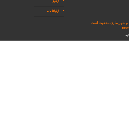
آرشیو
ارتباط با ما
اه و شهرسازی محفوظ است
وه