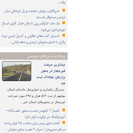
راه…
خبرنگاران، راویان حقیقت و پل ارتباطی میان
مردم و مسئولان هستند
یک باند کنارگذر رزن تا پایان فصل کاری امسال
بهره‌برداری می‌شود
استمرار گشت‌های نظارتی و کنترل ایمنی تردد
زائران تا اتمام سفرهای اربعین و دهه پایانی…
پربازدیدترین‌های سرویس
بیشترین سرعت
غیرمجاز در محور
برازجان-چغادک ثبت
شد
مدیرکل راهداری و حمل‌ونقل جاده‌ای استان
بوشهر از ثبت ۵۶۶ هزار و ۷۹۸ مورد سرعت
غیرمجاز در محورهای استان خبر…
تکمیل ۳ کیلومتر نخست محور خلعت‌آباد–
کبودرآهنگ در اولویت قرار دارد
آماده سازی زمین برای ساخت ۴۵ هزار واحد
مسکن محرومان / صرف ۳ همت منابع سازمان…