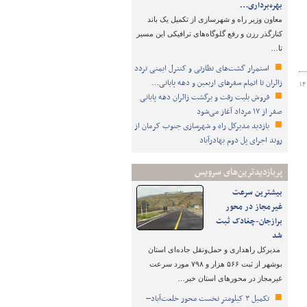
بهره‌برداری…
معاون وزیر راه و شهرسازی از تکمیل یک باند
کنارگذر رزن و رفع گلوگاه‌های ترافیکی این مسیر
تا…
استمرار گشت‌های نظارتی و کنترل ایمنی تردد
زائران تا اتمام سفرهای اربعین و دهه پایانی…
۱۴
فروش بلیت رفت و برگشت زائران دهه پایانی
صفر از ۱۷ مرداد آغاز می‌شود
بازدید مدیرکل راه و شهرسازی جنوب کرمان از
روند اجرای پل دوم بهادرآباد
پربازدیدترین‌های سرویس
بیشترین سرعت
غیرمجاز در محور
برازجان-چغادک ثبت
شد
مدیرکل راهداری و حمل‌ونقل جاده‌ای استان
بوشهر از ثبت ۵۶۶ هزار و ۷۹۸ مورد سرعت
غیرمجاز در محورهای استان خبر…
تکمیل ۳ کیلومتر نخست محور خلعت‌آباد–