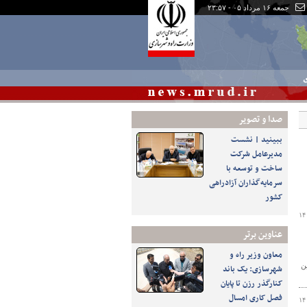
جمعه ۱۶ مرداد ۰۵ - ۲۳:۵۷
ی
صدا و تصوير
ببینید | نشست
مدیرعامل شرکت
ساخت و توسعه با
سرمایه‌گذاران آزادراهی
کشور
۱۴
عناوین برتر
معاون وزیر راه و
ن
شهرسازی: یک باند
کنارگذر رزن تا پایان
فصل کاری امسال
۱۴