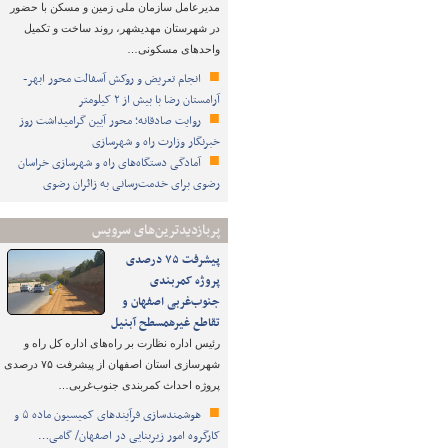
مدیرعامل سازمان ملی زمین و مسکن با حضور
در شهرستان مهدیشهر، روند ساخت و تکمیل
واحدهای مسکونی…
انجام تعریض و روکش آسفالت محور ابهر-
آرامستان رضا با بیش از ۲ کیلومتر
روایت صادقانه؛ محور آیین گرامیداشت روز
خبرنگار وزارت راه و شهرسازی
آمادگی دستگاه‌های راه و شهرسازی خراسان
رضوی برای خدمت‌رسانی به زائران رضوی
پربازدیدترین‌های سرویس
پیشرفت ۷۵ درصدی
پروژه کمربندی
جنوب‌غربی اصفهان و
تقاطع غیرهمسطح آبنیل
رئیس اداره نظارت بر راه‌های اداره کل راه و
شهرسازی استان اصفهان از پیشرفت ۷۵ درصدی
پروژه احداث کمربندی جنوب‌غربی…
هوشمندسازی فرآیندهای کمیسیون ماده ۵ و
کارگروه امور زیربنایی در اصفهان/ گامی…