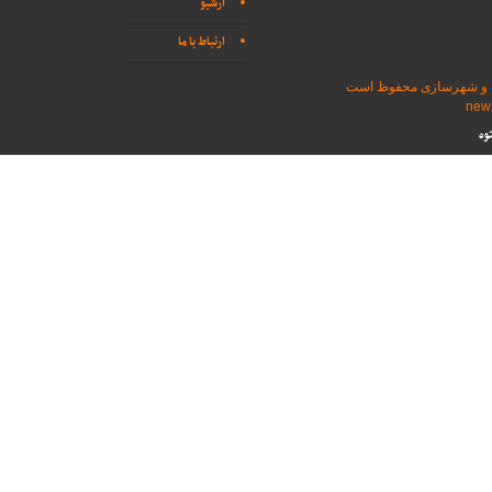
آرشیو
ارتباط با ما
اه و شهرسازی محفوظ است
وه