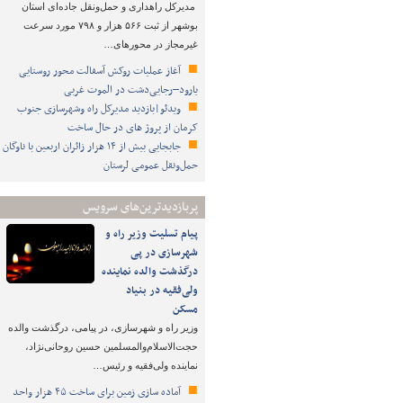
مدیرکل راهداری و حمل‌ونقل جاده‌ای استان
بوشهر از ثبت ۵۶۶ هزار و ۷۹۸ مورد سرعت
غیرمجاز در محورهای…
آغاز عملیات روکش آسفالت محور روستایی
یارود–رجایی‌دشت در الموت غربی
ویدئو|بازدید مدیرکل راه وشهرسازی جنوب
کرمان از پروژ های در حال ساخت
جابجایی بیش از ۱۴ هزار زائران اربعین با ناوگان
حمل‌ونقل عمومی لرستان
پربازدیدترین‌های سرویس
پیام تسلیت وزیر راه و
شهرسازی در پی
درگذشت والده نماینده
ولی‌فقیه در بنیاد
مسکن
وزیر راه و شهرسازی، در پیامی، درگذشت والده
حجت‌الاسلام‌والمسلمین حسین روحانی‌نژاد،
نماینده ولی‌فقیه و رئیس…
آماده سازی زمین برای ساخت ۴۵ هزار واحد