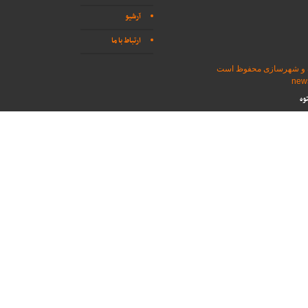
آرشیو
ارتباط با ما
اه و شهرسازی محفوظ است
وه