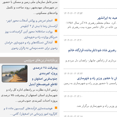
مدیرعامل سازمان ملی زمین و مسکن با حضور
در شهرستان مهدیشهر، روند ساخت و تکمیل
واحدهای مسکونی…
۱۴۰۳-۱۲-۰۳ ۱۳:۵۴
ید به ایرانشهر
انجام تعریض و روکش آسفالت محور ابهر-
وزیر راه و شهرسازی از محل سکونت مقام معظم رهبری در زمان تبعید به ایرانشهر بازدید کرد. مقام معظم رهبری ۲۸ آذر سال ۱۳۵۶؛
آرامستان رضا با بیش از ۲ کیلومتر
. این خانه در حال حاضر موزه بیت رهبری نام
روایت صادقانه؛ محور آیین گرامیداشت روز
خبرنگار وزارت راه و شهرسازی
۱۴۰۳-۱۲-۰۳ ۱۳:۳۰
آمادگی دستگاه‌های راه و شهرسازی خراسان
رضوی برای خدمت‌رسانی به زائران رضوی
و رهبری شاد شود/فرمانده قرارگاه خاتم
پربازدیدترین‌های سرویس
ز امیدواری کرد که با بهره برداری از راه‌آهن چابهار- زاهدان دل مردم و
پیشرفت ۷۵ درصدی
پروژه کمربندی
۱۴۰۳-۱۲-۰۳ ۱۳:۲۳
جنوب‌غربی اصفهان و
ان در مراسمی با حضور وزیر راه و شهرسازی به زمین
تقاطع غیرهمسطح آبنیل
رئیس اداره نظارت بر راه‌های اداره کل راه و
شهرسازی استان اصفهان از پیشرفت ۷۵ درصدی
۱۴۰۳-۱۲-۰۳ ۱۳:۱۰
پروژه احداث کمربندی جنوب‌غربی…
هوشمندسازی فرآیندهای کمیسیون ماده ۵ و
کارگروه امور زیربنایی در اصفهان/ گامی…
۱۴۰۳-۱۲-۰۳ ۱۲:۱۸