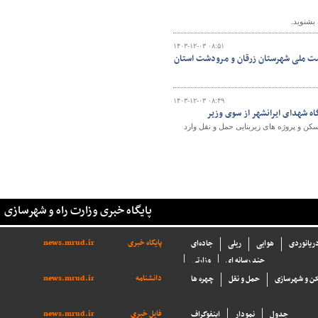
بشنوید.
۱۴۰۳-۱۲-۰۳ ۰۸:۵۱
هضت ملی شهرستان زرقان و مرودشت استان
۱۴۰۳-۱۲-۰۳ ۰۸:۴۹
ه شهدای ایرانشهر از سوی وزیر
کن و پروژه های زیربنایی حمل و نقل وارد
پایگاه خبری وزارت راه و شهرسازی
پایگاه خبری
news.mrud.ir
دریانوردی
هوایی
ریلی
جاده‌ای
چند رسانه ای
وزارتی
دانشنامه
news.mrud.ir
ن و شهرسازی
حمل و نقل
چهره ها
فایل خبری
news.mrud.ir
جدول
نمودار
اینفوگراف