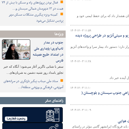
فعال بودن پروژه‌های راه و مسکن با بیش از ۷۴
همت در ۱۳ شهرستان شمالی سیستان و…
کمیته ویژه پیگیری مشکلات مسکن مهر
ان هشدار داد که برای حفظ ایمنی خود و
پردیس تشکیل می‌شود
۱۴۰۳-۱۲-۰۳ ۱۱:۵۹
ویژه‌ها
 و واحدهای آنژیو و سیتی‌آنژیو در طراحی پروژه دیده
جنوب در مدار
شهر که در دست احداث قرار دارد؛ دستور داد بیمار سرا و واحدهای آنژیو
تاب‌آوری؛ پایداری ملی
در امتداد خلیج همیشه
فارس
۱۴۰۳-۱۲-۰۳ ۱۱:۲۸
سفر با شتابی ناگزیر آغاز می‌شود؛ آنگاه که خبر
تجاوز بامداد روز شنبه دشمن به شریان‌های…
آینده خبر داد.
ستاد ملی میناب پیگیر بازنگری در سرانه‌های
آموزشی، فرهنگی و ورزشی منطقه/…
۱۴۰۳-۱۲-۰۳ ۱۱:۱۰
اه‌های اصلی و بزرگراهی جنوب سیستان و بلوچستان (
راهنمای سفر
۱۴۰۳-۱۲-۰۳ ۱۱:۰۹
ت هوایی
 باند فرودگاه ایرانشهر گامی مؤثر در راستای