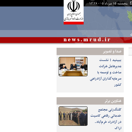
پنجشنبه ۱۵ مرداد ۰۵ - ۱۳:۲۸
ی
صدا و تصوير
ببینید | نشست
مدیرعامل شرکت
ساخت و توسعه با
سرمایه‌گذاران آزادراهی
کشور
عناوین برتر
کلنگ‌زنی مجتمع
خدماتی رفاهی کاسیت
در آزادراه خرم‌آباد ـ
اراک