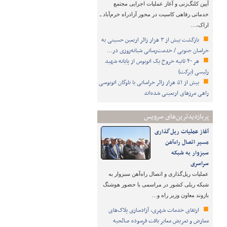
آیین کلنگ‌زنی و آغاز عملیات اجرایی مجتمع
خدماتی رفاهی کاسیت در محور آزادراه خرم‌آباد ـ
اراک،…
بازگشت بیش از ۳ هزار زائر اربعین حسینی به
خراسان جنوبی / خدمت‌رسانی شبانه‌روزی در…
هر ۴۰ ثانیه خروج یک اتوبوس از پایانه شهید
رئیسی (برکت)
بیش از ۵۱ هزار زائر خراسانی با ناوگان اتوبوسی
راهی مرزهای اربعینی شده‌اند
پربازدیدترین‌های سرویس
آغاز عملیات ریل‌گذاری
مسیر اتصال راه‌آهن
سبزوار به شبکه
سراسری
عملیات ریل‌گذاری و اتصال راه‌آهن سبزوار به
شبکه ریلی کشور در مراسمی با حضور هوشنگ
بازوند معاون وزیر راه و…
ارتقای خدمات شهری، آزادسازی پلاک‌های
معارض و تعریض معابر بافت فرسوده صالحیه