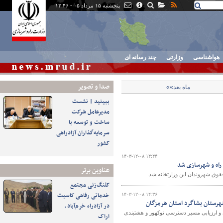
پنجشنبه ۱۵ مرداد ۰۵ - ۱۳:۴۶
هواشناسی
وزارتی
چند رسانه ای
صدا و تصوير
ماه بعد»»
ببینید | نشست
مدیرعامل شرکت
ساخت و توسعه با
سرمایه‌گذاران آزادراهی
کشور
۱۴۰۳-۱۲-۰۸ ۱۴:۴۴
راه و شهرسازی شد
عناوین برتر
قوق شهروندان این وزارتخانه شد.
کلنگ‌زنی مجتمع
خدماتی رفاهی کاسیت
۱۴۰۳-۱۲-۰۸ ۱۴:۳۶
هرستان بشاگرد استان هرمزگان
در آزادراه خرم‌آباد ـ
 و ارزیابی مسیر دسترسی توکهور و هشتبندی
اراک