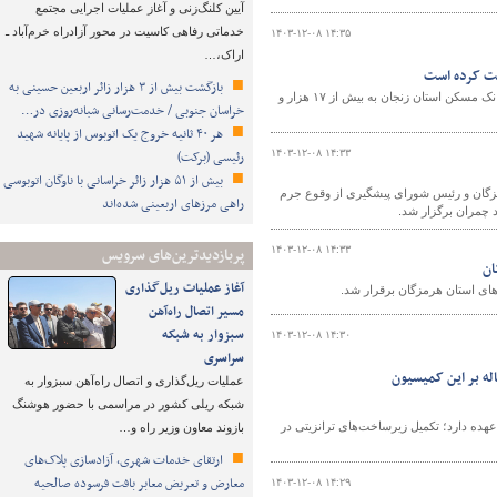
آیین کلنگ‌زنی و آغاز عملیات اجرایی مجتمع
خدماتی رفاهی کاسیت در محور آزادراه خرم‌آباد ـ
۱۴۰۳-۱۲-۰۸ ۱۴:۳۵
اراک،…
بازگشت بیش از ۳ هزار زائر اربعین حسینی به
مدیر امور شعب بانک مسکن استان زنجان گفت: از اول طرح نهضت ملی مسکن تاکنون بانک مسکن استان زنجان به بیش از ۱۷ هزار و
خراسان جنوبی / خدمت‌رسانی شبانه‌روزی در…
هر ۴۰ ثانیه خروج یک اتوبوس از پایانه شهید
۱۴۰۳-۱۲-۰۸ ۱۴:۳۳
رئیسی (برکت)
بیش از ۵۱ هزار زائر خراسانی با ناوگان اتوبوسی
گان و رئیس شورای پیشگیری از وقوع جرم
راهی مرزهای اربعینی شده‌اند
 چمران برگزار شد.
۱۴۰۳-۱۲-۰۸ ۱۴:۳۳
پربازدیدترین‌های سرویس
آغاز عملیات ریل‌گذاری
مسیر اتصال راه‌آهن
سبزوار به شبکه
۱۴۰۳-۱۲-۰۸ ۱۴:۳۰
سراسری
له بر این کمیسیون
عملیات ریل‌گذاری و اتصال راه‌آهن سبزوار به
شبکه ریلی کشور در مراسمی با حضور هوشنگ
عهده دارد؛ تکمیل زیرساخت‌های ترانزیتی در
بازوند معاون وزیر راه و…
ارتقای خدمات شهری، آزادسازی پلاک‌های
معارض و تعریض معابر بافت فرسوده صالحیه
۱۴۰۳-۱۲-۰۸ ۱۴:۲۹