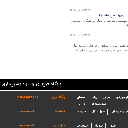
۱۴۰۳-۱۲-۰۸ ۱۲:۴۸
ظام مهندسی ساختمان
 مهندسی ساختمان استان بر همکاری مستمر
فت.
۱۴۰۳-۱۲-۰۸ ۱۲:۴۶
ه نقش موثر رانندگان درفرهنگ و ترویج نماز
 انسان هدیه می‌دهد، برای رانندگانی که
پایگاه خبری وزارت راه و شهرسازی
پایگاه خبری
news.mrud.ir
دریانوردی
هوایی
ریلی
جاده‌ای
چند رسانه ای
وزارتی
دانشنامه
news.mrud.ir
ن و شهرسازی
حمل و نقل
چهره ها
فایل خبری
news.mrud.ir
جدول
نمودار
اینفوگراف