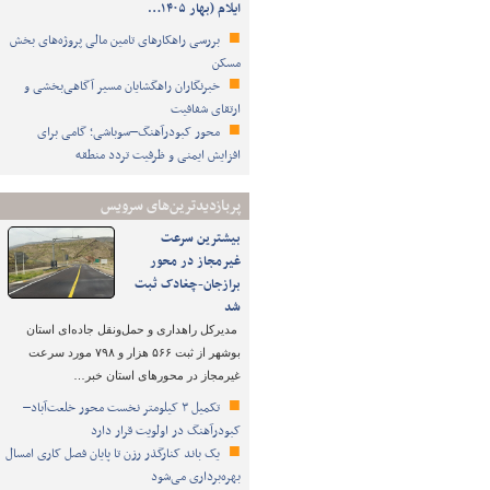
ایلام (بهار ۱۴۰۵…
بررسی راهکارهای تامین مالی پروژه‌های بخش
مسکن
خبرنگاران راهگشایان مسیر آگاهی‌بخشی و
ارتقای شفافیت
محور کبودرآهنگ–سوباشی؛ گامی برای
افزایش ایمنی و ظرفیت تردد منطقه
پربازدیدترین‌های سرویس
بیشترین سرعت
غیرمجاز در محور
برازجان-چغادک ثبت
شد
مدیرکل راهداری و حمل‌ونقل جاده‌ای استان
بوشهر از ثبت ۵۶۶ هزار و ۷۹۸ مورد سرعت
غیرمجاز در محورهای استان خبر…
تکمیل ۳ کیلومتر نخست محور خلعت‌آباد–
کبودرآهنگ در اولویت قرار دارد
یک باند کنارگذر رزن تا پایان فصل کاری امسال
بهره‌برداری می‌شود