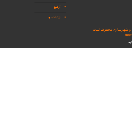
آرشیو
ارتباط با ما
اه و شهرسازی محفوظ است
وه