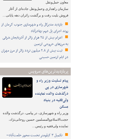
معاون حمل‌ونقل
سازمان راهداری وحمل‌ونقل جاده‌ای از آغاز
فروش بلیت رفت و برگشت زائران دهه پایانی…
بازدید مدیرکل راه و شهرسازی جنوب کرمان از
روند اجرای پل دوم بهادرآباد
اعزام بیش از ۲۵ هزار زائر از آذربایجان شرقی
به مرزهای خروجی اربعین
ثبت بیش از ۲.۸ میلیون تردد زائر از مرز مهران
در ایام اربعین حسینی
پربازدیدترین‌های سرویس
پیام تسلیت وزیر راه و
شهرسازی در پی
درگذشت والده نماینده
ولی‌فقیه در بنیاد
مسکن
وزیر راه و شهرسازی، در پیامی، درگذشت والده
حجت‌الاسلام‌والمسلمین حسین روحانی‌نژاد،
نماینده ولی‌فقیه و رئیس…
تکمیل ۳ کیلومتر نخست محور خلعت‌آباد–