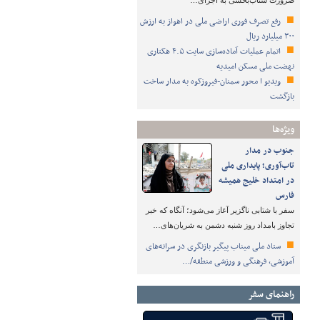
ضرورت شتاب‌بخشی به اجرای…
رفع تصرف فوری اراضی ملی در اهواز به ارزش
۳۰۰ میلیارد ریال
اتمام عملیات آماده‌سازی سایت ۴.۵ هکتاری
نهضت ملی مسکن امیدیه
ویدیو ا محور سمنان-فیروزکوه به مدار ساخت
بازگشت
ویژه‌ها
جنوب در مدار
تاب‌آوری؛ پایداری ملی
در امتداد خلیج همیشه
فارس
سفر با شتابی ناگزیر آغاز می‌شود؛ آنگاه که خبر
تجاوز بامداد روز شنبه دشمن به شریان‌های…
ستاد ملی میناب پیگیر بازنگری در سرانه‌های
آموزشی، فرهنگی و ورزشی منطقه/…
راهنمای سفر