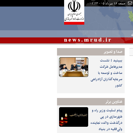
جمعه ۱۶ مرداد ۰۵ - ۰۲:۲۳
ی
صدا و تصوير
ببینید | نشست
مدیرعامل شرکت
ساخت و توسعه با
سرمایه‌گذاران آزادراهی
کشور
عناوین برتر
پیام تسلیت وزیر راه و
شهرسازی در پی
درگذشت والده نماینده
ولی‌فقیه در بنیاد