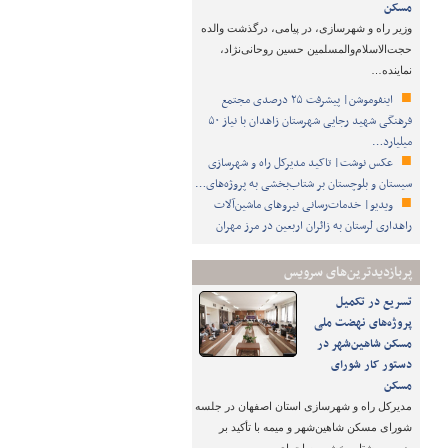
مسکن
وزیر راه و شهرسازی، در پیامی، درگذشت والده
حجت‌الاسلام‌والمسلمین حسین روحانی‌نژاد،
نماینده…
اینفوموشن| پیشرفت ۲۵ درصدی مجتمع
فرهنگی شهید رجایی شهرستان زاهدان با نیاز ۵۰
میلیارد…
عکس نوشت| تاکید مدیرکل راه و شهرسازی
سیستان و بلوچستان بر شتاب‌بخشی به پروژه‌های…
ویدیو| خدمات‌رسانی نیروهای ماشین‌آلات
راهداری لرستان به زائران اربعین در مرز مهران
پربازدیدترین‌های سرویس
تسریع در تکمیل
پروژه‌های نهضت ملی
مسکن شاهین‌شهر در
دستور کار شورای
مسکن
مدیرکل راه و شهرسازی استان اصفهان در جلسه
شورای مسکن شاهین‌شهر و میمه با تأکید بر