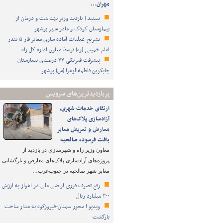
مهران…
ببینید| بازدید وزیر بهداشت و درمان از
بیمارستان کودک و مادر شهر بوشهر
تشریح عملیات آماده سازی معابر فاز ۵ بندر
امام خمینی (ره) توسط معاون اداره کل راه…
پیشرفت فیزیکی ۷۷ درصدی بیمارستان
جایگزین فاطمه‌الزهرا (س) بوشهر
پربازدیدترین‌های سرویس
ارتقای خدمات شهری،
آزادسازی پلاک‌های
معارض و تعریض معابر
بافت فرسوده صالحیه
معاون وزیر راه و شهرسازی در بازدید از
پروژه‌های آزادسازی پلاک‌های معارض و بازگشایی
معابر شهر صالحیه در جنوب‌غرب…
رفع تصرف فوری اراضی ملی در اهواز به ارزش
۳۰۰ میلیارد ریال
ویدیو ا محور سمنان-فیروزکوه به مدار ساخت
بازگشت