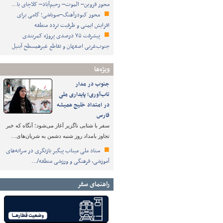
محور قزوین– الموت– رحیم‌آباد– کلاچای با…
محور کبودرآهنگ–سوباشی؛ گامی برای
افزایش ایمنی و ظرفیت تردد منطقه
پیشرفت ۷۵ درصدی پروژه کمربندی
جنوب‌غربی اصفهان و تقاطع غیرهمسطح آبنیل
ویژه‌ها
جنوب در مدار
تاب‌آوری؛ پایداری ملی
در امتداد خلیج همیشه
فارس
سفر با شتابی ناگزیر آغاز می‌شود؛ آنگاه که خبر
تجاوز بامداد روز شنبه دشمن به شریان‌های…
ستاد ملی میناب پیگیر بازنگری در سرانه‌های
آموزشی، فرهنگی و ورزشی منطقه/…
راهنمای سفر