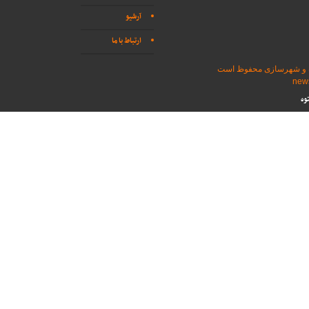
آرشیو
ارتباط با ما
اه و شهرسازی محفوظ است
وه