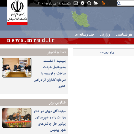
یکشنبه ۱۸ مرداد ۰۵ - ۰۰:۱۲
هواشناسی
وزارتی
چند رسانه ای
صدا و تصوير
ماه بعد»»
ببینید | نشست
مدیرعامل شرکت
ساخت و توسعه با
سرمایه‌گذاران آزادراهی
کشور
عناوین برتر
نمایندگان تهران در کنار
وزارت راه و شهرسازی
پیگیر حل چالش‌های
شهر پردیس