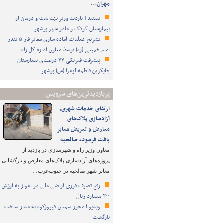
مهران…
ببینید| بازدید وزیر بهداشت و درمان از
بیمارستان کودک و مادر شهر بوشهر
تشریح عملیات آماده سازی معابر فاز ۵ بندر
امام خمینی (ره) توسط معاون اداره کل راه…
پیشرفت فیزیکی ۷۷ درصدی بیمارستان
جایگزین فاطمه‌الزهرا (س) بوشهر
پربازدیدترین‌های سرویس
ارتقای خدمات شهری،
آزادسازی پلاک‌های
معارض و تعریض معابر
بافت فرسوده صالحیه
معاون وزیر راه و شهرسازی در بازدید از
پروژه‌های آزادسازی پلاک‌های معارض و بازگشایی
معابر شهر صالحیه در جنوب‌غرب…
رفع تصرف فوری اراضی ملی در اهواز به ارزش
۳۰۰ میلیارد ریال
ویدیو ا محور سمنان-فیروزکوه به مدار ساخت
بازگشت