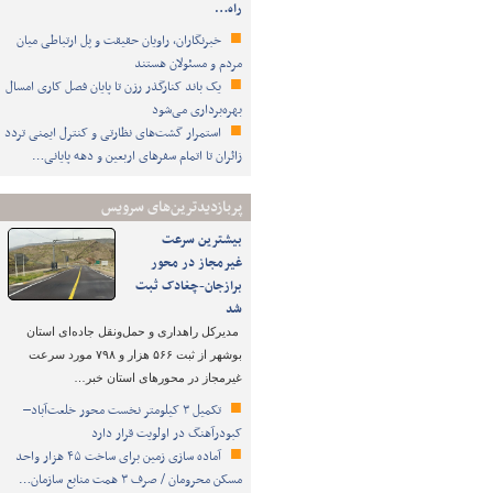
راه…
خبرنگاران، راویان حقیقت و پل ارتباطی میان
مردم و مسئولان هستند
یک باند کنارگذر رزن تا پایان فصل کاری امسال
بهره‌برداری می‌شود
استمرار گشت‌های نظارتی و کنترل ایمنی تردد
زائران تا اتمام سفرهای اربعین و دهه پایانی…
پربازدیدترین‌های سرویس
بیشترین سرعت
غیرمجاز در محور
برازجان-چغادک ثبت
شد
مدیرکل راهداری و حمل‌ونقل جاده‌ای استان
بوشهر از ثبت ۵۶۶ هزار و ۷۹۸ مورد سرعت
غیرمجاز در محورهای استان خبر…
تکمیل ۳ کیلومتر نخست محور خلعت‌آباد–
کبودرآهنگ در اولویت قرار دارد
آماده سازی زمین برای ساخت ۴۵ هزار واحد
مسکن محرومان / صرف ۳ همت منابع سازمان…