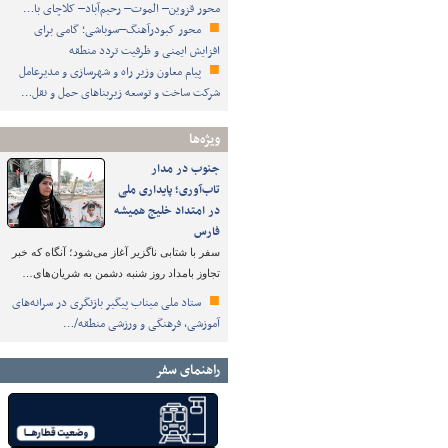
محور قزوین– الموت– رحیم‌آباد– کلاچای با…
محور کبودرآهنگ–سوباشی؛ گامی برای
افزایش ایمنی و ظرفیت تردد منطقه
پیام معاون وزیر راه و شهرسازی و مدیرعامل
شرکت ساخت و توسعه زیربناهای حمل و نقل…
ویژه‌ها
جنوب در مدار
تاب‌آوری؛ پایداری ملی
در امتداد خلیج همیشه
فارس
سفر با شتابی ناگزیر آغاز می‌شود؛ آنگاه که خبر
تجاوز بامداد روز شنبه دشمن به شریان‌های…
ستاد ملی میناب پیگیر بازنگری در سرانه‌های
آموزشی، فرهنگی و ورزشی منطقه/…
راهنمای سفر