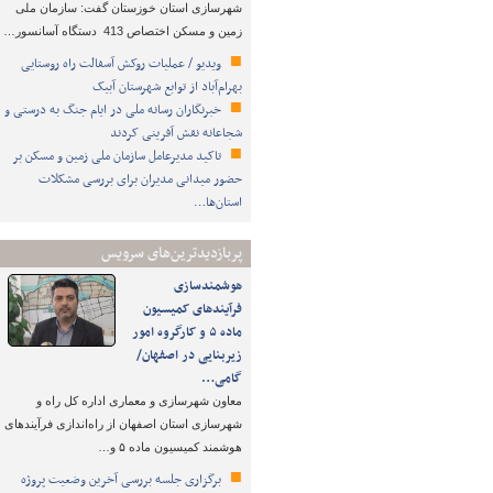
شهرسازی استان خوزستان گفت: سازمان ملی
زمین و مسکن اختصاص 413 دستگاه آسانسور…
ویدیو / عملیات روکش آسفالت راه روستایی
بهرام‌آباد از توابع شهرستان آبیک
خبرنگاران رسانه ملی در ایام جنگ به درستی و
شجاعانه نقش آفرینی کردند
تاکید مدیرعامل سازمان ملی زمین و مسکن بر
حضور میدانی مدیران برای بررسی مشکلات
استان‌ها…
پربازدیدترین‌های سرویس
هوشمندسازی
فرآیندهای کمیسیون
ماده ۵ و کارگروه امور
زیربنایی در اصفهان/
گامی…
معاون شهرسازی و معماری اداره کل راه و
شهرسازی استان اصفهان از راه‌اندازی فرآیندهای
هوشمند کمیسیون ماده ۵ و…
برگزاری جلسه بررسی آخرین وضعیت پروژه