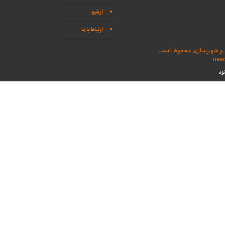
آرشیو
ارتباط با ما
اه و شهرسازی محفوظ است
وه