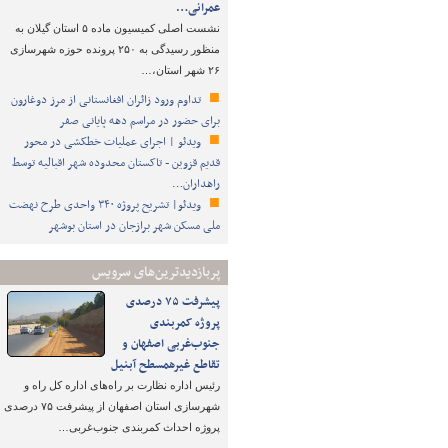
عمرانی…
نشست اصلی کمیسیون ماده ۵ استان گیلان به
منظور رسیدگی به ۲۵۰ پرونده حوزه شهرسازی
۲۶ شهر استان،…
تداوم ورود زائران افغانستانی از مرز دوغارون
برای حضور در مراسم دهه پایانی صفر
ویدئو | اجرای عملیات خطکشی در محور
قدیم قزوین - تاکستان محدوده شهر اقبالیه توسط
راهداران…
ویدئو| تشریح پروژه ۳۴۰ واحدی طرح نهضت
ملی مسکن شهر برازجان در استان بوشهر
پربازدیدترین‌های سرویس
پیشرفت ۷۵ درصدی
پروژه کمربندی
جنوب‌غربی اصفهان و
تقاطع غیرهمسطح آبنیل
رئیس اداره نظارت بر راه‌های اداره کل راه و
شهرسازی استان اصفهان از پیشرفت ۷۵ درصدی
پروژه احداث کمربندی جنوب‌غربی…