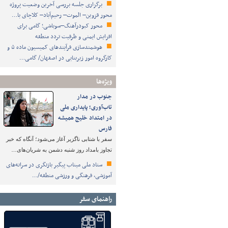
برگزاری جلسه بررسی آخرین وضعیت پروژه
محور قزوین– الموت– رحیم‌آباد– کلاچای با…
محور کبودرآهنگ–سوباشی؛ گامی برای
افزایش ایمنی و ظرفیت تردد منطقه
هوشمندسازی فرآیندهای کمیسیون ماده ۵ و
کارگروه امور زیربنایی در اصفهان/ گامی…
ویژه‌ها
جنوب در مدار
تاب‌آوری؛ پایداری ملی
در امتداد خلیج همیشه
فارس
سفر با شتابی ناگزیر آغاز می‌شود؛ آنگاه که خبر
تجاوز بامداد روز شنبه دشمن به شریان‌های…
ستاد ملی میناب پیگیر بازنگری در سرانه‌های
آموزشی، فرهنگی و ورزشی منطقه/…
راهنمای سفر