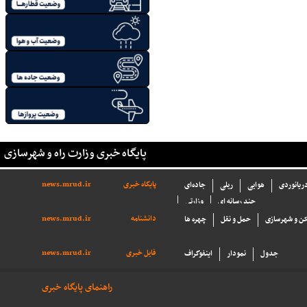
پایگاه خبری وزارت راه و شهرسازی
پایگاه خبری
news.mrud.ir
دریانوردی
هوایی
ریلی
جاده‌ای
چند رسانه ای
وزارتی
دانشنامه
news.mrud.ir
ن و شهرسازی
حمل و نقل
چهره ها
فایل خبری
news.mrud.ir
جدول
نمودار
اینفوگراف
راهنمای پایگاه خبری