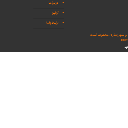
دربارهٔ ما
آرشیو
ارتباط با ما
اه و شهرسازی محفوظ است
وه