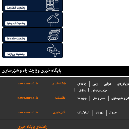
پایگاه خبری وزارت راه و شهرسازی
پایگاه خبری
news.mrud.ir
دریانوردی
هوایی
ریلی
جاده‌ای
چند رسانه ای
وزارتی
دانشنامه
news.mrud.ir
ن و شهرسازی
حمل و نقل
چهره ها
فایل خبری
news.mrud.ir
جدول
نمودار
اینفوگراف
راهنمای پایگاه خبری