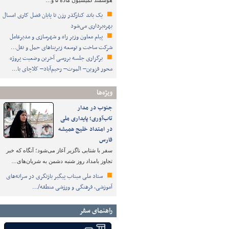
هوشمند کمیسیون ماده ۵ و…
یک باند کنارگذر رزن تا پایان فصل کاری امسال
بهره‌برداری می‌شود
پیام معاون وزیر راه و شهرسازی و مدیرعامل
شرکت ساخت و توسعه زیربناهای حمل و نقل…
برگزاری جلسه بررسی آخرین وضعیت پروژه
محور قزوین– الموت– رحیم‌آباد– کلاچای با…
ویژه‌ها
جنوب در مدار
تاب‌آوری؛ پایداری ملی
در امتداد خلیج همیشه
فارس
سفر با شتابی ناگزیر آغاز می‌شود؛ آنگاه که خبر
تجاوز بامداد روز شنبه دشمن به شریان‌های…
ستاد ملی میناب پیگیر بازنگری در سرانه‌های
آموزشی، فرهنگی و ورزشی منطقه/…
راهنمای سفر