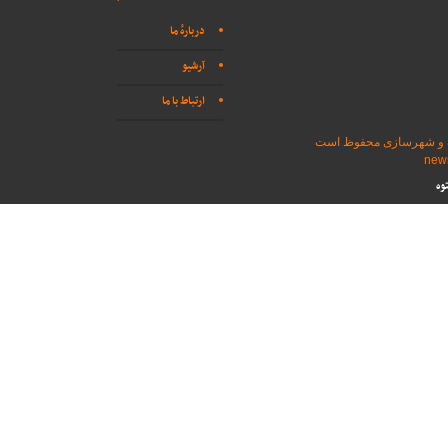
دربارهٔ ما
آرشیو
ارتباط با ما
اه و شهرسازی محفوظ است
وه