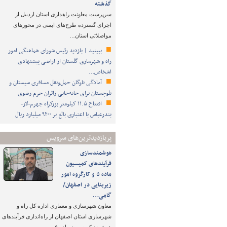
گذشته
سرپرست معاونت راهداری استان اردبیل از
اجرای گسترده طرح‌های ایمنی در محورهای
مواصلاتی استان…
ببینید | بازدید رئیس شورای هماهنگی امور
راه و شهرسازی گلستان از اراضی پیشنهادی
اشخاص…
آمادگی ناوگان حمل‌ونقل مسافری سیستان و
بلوچستان برای جابه‌جایی زائران حرم رضوی
افتتاح ۱۱.۵ کیلومتر بزرگراه جهرم-لار-
بندرعباس با اعتباری بالغ بر ۹۲۰۰ میلیارد ریال
پربازدیدترین‌های سرویس
هوشمندسازی
فرآیندهای کمیسیون
ماده ۵ و کارگروه امور
زیربنایی در اصفهان/
گامی…
معاون شهرسازی و معماری اداره کل راه و
شهرسازی استان اصفهان از راه‌اندازی فرآیندهای