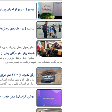
ویدیو| ۱۰ روز از اجرای پویش «نه‌به‌تصادف» درچهارمحال‌وبختیاری گذشت
پایگاه خبری وزارت راه 
ببینید| روز یازدهم پویش«ن
معاون حمل و نقل وزیر راه و شهرسا
شبکه ریلی هرمزگان یکی از ش
معاون حمل و نقل وزیر راه و ش
هرمزگان، پشتیبان بندر شهید رجایی به شمار می‌رود.
رفع تصرف از ۴۳۰۰ متر مربع از اراضی ملی استان چهارمحال و بختیاری در ۵ روز اول سال ۱۴۰۴
ریال در استان طی ۵ روز گذشته خبر داد.
موشن گرافیک| سفر خود را با سامانه ۱۴۱ 