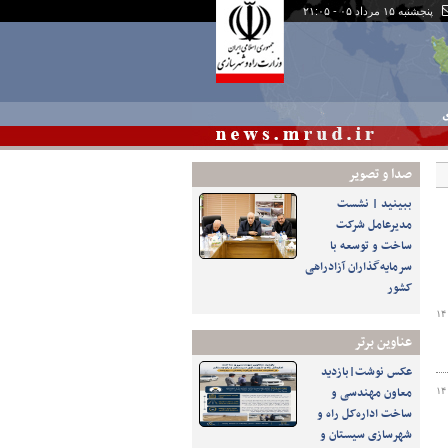
پنجشنبه ۱۵ مرداد ۰۵ - ۲۱:۰۵
ی
صدا و تصوير
ببینید | نشست
مدیرعامل شرکت
ساخت و توسعه با
سرمایه‌گذاران آزادراهی
کشور
۱۴
عناوین برتر
عکس نوشت|بازدید
معاون مهندسی و
۱۴
ساخت اداره‌کل راه و
شهرسازی سیستان و