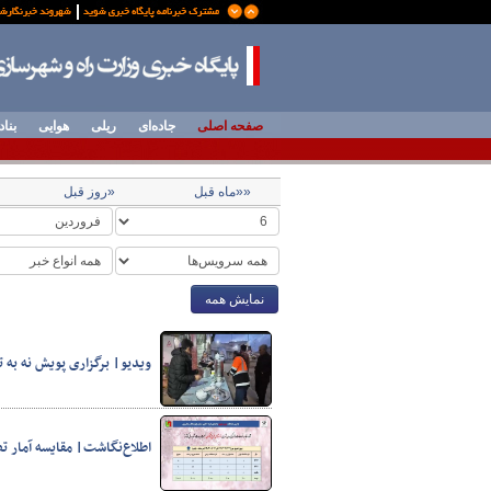
صفحه اصلی
جاده‌ای
ریلی
هوایی
بناد
««ماه قبل
«روز قبل
نمایش همه
ویدیو| برگزاری پویش نه به 
اطلاع‌نگاشت| مقایسه آمار ت