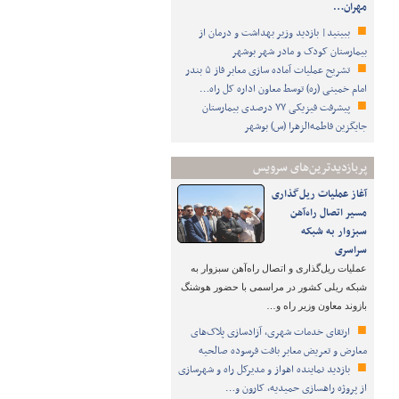
مهران…
ببینید| بازدید وزیر بهداشت و درمان از
بیمارستان کودک و مادر شهر بوشهر
تشریح عملیات آماده سازی معابر فاز ۵ بندر
امام خمینی (ره) توسط معاون اداره کل راه…
پیشرفت فیزیکی ۷۷ درصدی بیمارستان
جایگزین فاطمه‌الزهرا (س) بوشهر
پربازدیدترین‌های سرویس
آغاز عملیات ریل‌گذاری
مسیر اتصال راه‌آهن
سبزوار به شبکه
سراسری
عملیات ریل‌گذاری و اتصال راه‌آهن سبزوار به
شبکه ریلی کشور در مراسمی با حضور هوشنگ
بازوند معاون وزیر راه و…
ارتقای خدمات شهری، آزادسازی پلاک‌های
معارض و تعریض معابر بافت فرسوده صالحیه
بازدید نماینده اهواز و مدیرکل راه و شهرسازی
از پروژه راهسازی حمیدیه، کارون و…