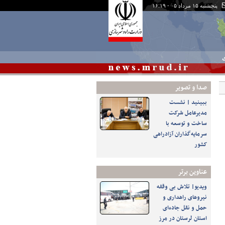
پنجشنبه ۱۵ مرداد ۰۵ - ۱۶:۱۹
ی
صدا و تصوير
ببینید | نشست
مدیرعامل شرکت
ساخت و توسعه با
سرمایه‌گذاران آزادراهی
کشور
عناوین برتر
ویدیو| تلاش بی وقفه
نیروهای راهداری و
حمل و نقل جاده‌ای
استان لرستان در مرز