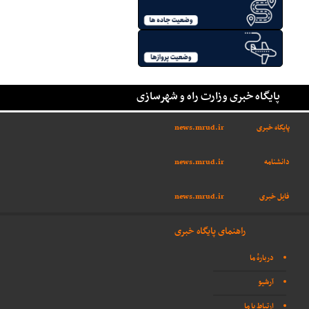
پایگاه خبری وزارت راه و شهرسازی
پایگاه خبری
news.mrud.ir
دانشنامه
news.mrud.ir
فایل خبری
news.mrud.ir
راهنمای پایگاه خبری
دربارهٔ ما
آرشیو
ارتباط با ما