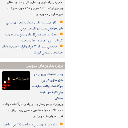
مدیرکل راهداری و حمل‌ونقل جاده‌ای استان
بوشهر از ثبت ۵۶۶ هزار و ۷۹۸ مورد سرعت
غیرمجاز در محورهای…
آغاز عملیات روکش آسفالت محور روستایی
یارود–رجایی‌دشت در الموت غربی
ویدئو|بازدید مدیرکل راه وشهرسازی جنوب
کرمان از پروژ های در حال ساخت
جابجایی بیش از ۱۴ هزار زائران اربعین با ناوگان
حمل‌ونقل عمومی لرستان
پربازدیدترین‌های سرویس
پیام تسلیت وزیر راه و
شهرسازی در پی
درگذشت والده نماینده
ولی‌فقیه در بنیاد
مسکن
وزیر راه و شهرسازی، در پیامی، درگذشت والده
حجت‌الاسلام‌والمسلمین حسین روحانی‌نژاد،
نماینده ولی‌فقیه و رئیس…
آماده سازی زمین برای ساخت ۴۵ هزار واحد