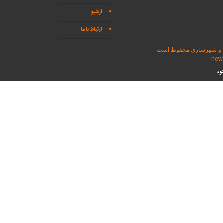
آرشیو
ارتباط با ما
اه و شهرسازی محفوظ است
وه