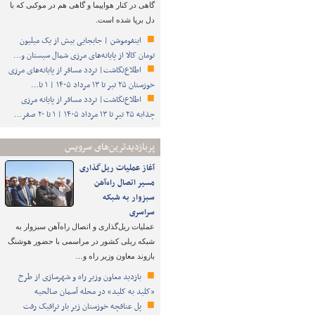
گاهی در کنار هواپیما و گاهی هم در موکبی که با
دل برپا شده است.
اینفوموشن | جابجایی بیش از یک میلیون
تومان کالا از پایانه‌های مرزی شمال سیستان و…
اطلاع‌نگاشت| تردد مسافر از پایانه‌های مرزی
خوزستان ۲۵ تیر تا ۱۳ مرداد ۱۴۰۵ | ۱ تا…
اطلاع‌نگاشت| تردد مسافر از پایانه‌ مرزی
چذابه ۲۵ تیر تا ۱۳ مرداد ۱۴۰۵ | ۱ تا ۲۰ صفر…
پربازدیدترین‌های سرویس
آغاز عملیات ریل‌گذاری
مسیر اتصال راه‌آهن
سبزوار به شبکه
سراسری
عملیات ریل‌گذاری و اتصال راه‌آهن سبزوار به
شبکه ریلی کشور در مراسمی با حضور هوشنگ
بازوند معاون وزیر راه و…
بازدید معاون وزیر راه و شهرسازی از طرح
«کلید به کلید» در محله آسمان صالحیه
پل عنافچه خوزستان زیر بار ترافیک رفت