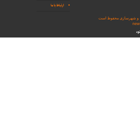
ارتباط با ما
اه و شهرسازی محفوظ است
وه