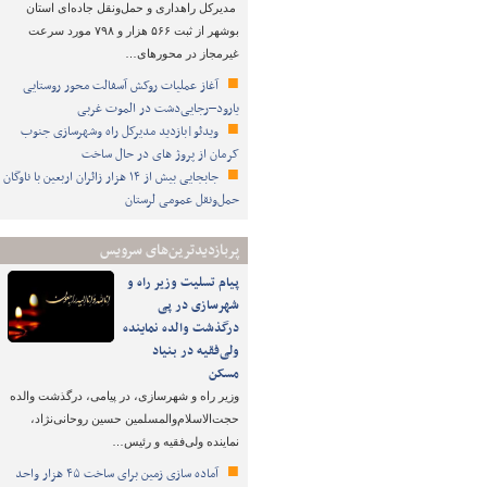
مدیرکل راهداری و حمل‌ونقل جاده‌ای استان
بوشهر از ثبت ۵۶۶ هزار و ۷۹۸ مورد سرعت
غیرمجاز در محورهای…
آغاز عملیات روکش آسفالت محور روستایی
یارود–رجایی‌دشت در الموت غربی
ویدئو|بازدید مدیرکل راه وشهرسازی جنوب
کرمان از پروژ های در حال ساخت
جابجایی بیش از ۱۴ هزار زائران اربعین با ناوگان
حمل‌ونقل عمومی لرستان
پربازدیدترین‌های سرویس
پیام تسلیت وزیر راه و
شهرسازی در پی
درگذشت والده نماینده
ولی‌فقیه در بنیاد
مسکن
وزیر راه و شهرسازی، در پیامی، درگذشت والده
حجت‌الاسلام‌والمسلمین حسین روحانی‌نژاد،
نماینده ولی‌فقیه و رئیس…
آماده سازی زمین برای ساخت ۴۵ هزار واحد