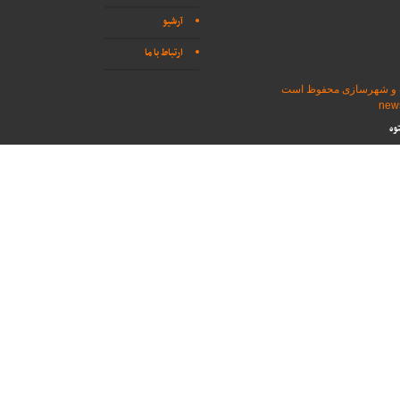
آرشیو
ارتباط با ما
اه و شهرسازی محفوظ است
وه