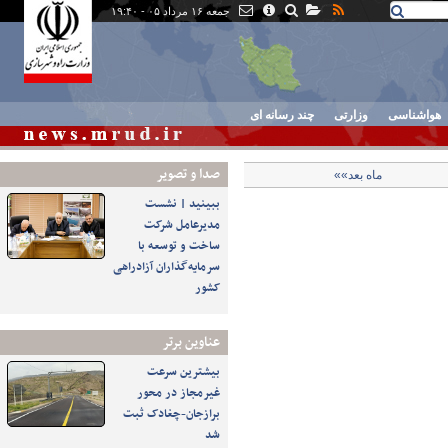
جمعه ۱۶ مرداد ۰۵ - ۱۹:۴۰
هواشناسی
وزارتی
چند رسانه ای
صدا و تصوير
ماه بعد»»
ببینید | نشست
مدیرعامل شرکت
ساخت و توسعه با
سرمایه‌گذاران آزادراهی
کشور
عناوین برتر
بیشترین سرعت
غیرمجاز در محور
برازجان-چغادک ثبت
شد