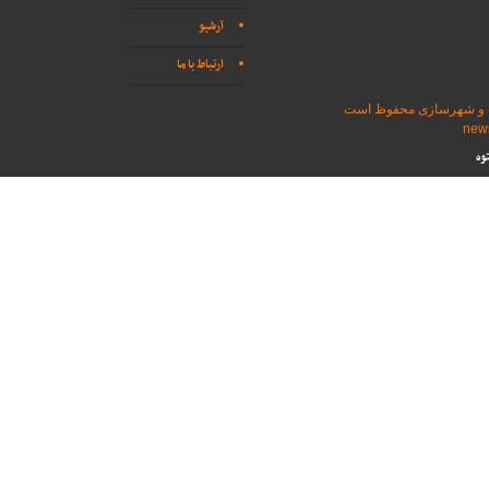
آرشیو
ارتباط با ما
اه و شهرسازی محفوظ است
وه