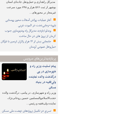
مدیرکل راهداری و حمل‌ونقل جاده‌ای استان
بوشهر از ثبت ۵۶۶ هزار و ۷۹۸ مورد سرعت
غیرمجاز در محورهای…
آغاز عملیات روکش آسفالت محور روستایی
یارود–رجایی‌دشت در الموت غربی
ویدئو|بازدید مدیرکل راه وشهرسازی جنوب
کرمان از پروژ های در حال ساخت
جابجایی بیش از ۱۴ هزار زائران اربعین با ناوگان
حمل‌ونقل عمومی لرستان
پربازدیدترین‌های سرویس
پیام تسلیت وزیر راه و
شهرسازی در پی
درگذشت والده نماینده
ولی‌فقیه در بنیاد
مسکن
وزیر راه و شهرسازی، در پیامی، درگذشت والده
حجت‌الاسلام‌والمسلمین حسین روحانی‌نژاد،
نماینده ولی‌فقیه و رئیس…
تسریع در تکمیل پروژه‌های نهضت ملی مسکن