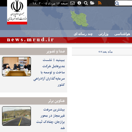
جمعه ۱۶ مرداد ۰۵ - ۱۸:۰۲
هواشناسی
وزارتی
چند رسانه ای
صدا و تصوير
ماه بعد»»
ببینید | نشست
مدیرعامل شرکت
ساخت و توسعه با
سرمایه‌گذاران آزادراهی
کشور
عناوین برتر
بیشترین سرعت
غیرمجاز در محور
برازجان-چغادک ثبت
شد