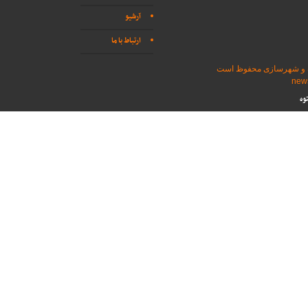
آرشیو
ارتباط با ما
اه و شهرسازی محفوظ است
وه