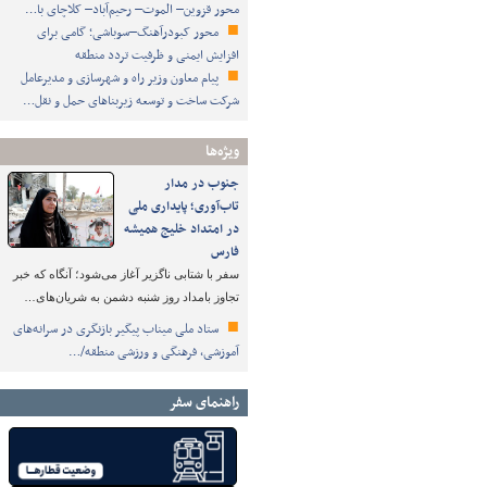
محور قزوین– الموت– رحیم‌آباد– کلاچای با…
محور کبودرآهنگ–سوباشی؛ گامی برای
افزایش ایمنی و ظرفیت تردد منطقه
پیام معاون وزیر راه و شهرسازی و مدیرعامل
شرکت ساخت و توسعه زیربناهای حمل و نقل…
ویژه‌ها
جنوب در مدار
تاب‌آوری؛ پایداری ملی
در امتداد خلیج همیشه
فارس
سفر با شتابی ناگزیر آغاز می‌شود؛ آنگاه که خبر
تجاوز بامداد روز شنبه دشمن به شریان‌های…
ستاد ملی میناب پیگیر بازنگری در سرانه‌های
آموزشی، فرهنگی و ورزشی منطقه/…
راهنمای سفر