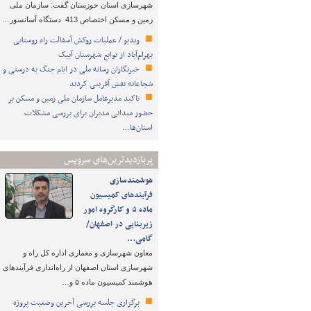
شهرسازی استان خوزستان گفت: سازمان ملی
زمین و مسکن اختصاص 413 دستگاه آسانسور…
ویدیو / عملیات روکش آسفالت راه روستایی
بهرام‌آباد از توابع شهرستان آبیک
خبرنگاران رسانه ملی در ایام جنگ به درستی و
شجاعانه نقش آفرینی کردند
تاکید مدیرعامل سازمان ملی زمین و مسکن بر
حضور میدانی مدیران برای بررسی مشکلات
استان‌ها…
پربازدیدترین‌های سرویس
هوشمندسازی
فرآیندهای کمیسیون
ماده ۵ و کارگروه امور
زیربنایی در اصفهان/
گامی…
معاون شهرسازی و معماری اداره کل راه و
شهرسازی استان اصفهان از راه‌اندازی فرآیندهای
هوشمند کمیسیون ماده ۵ و…
برگزاری جلسه بررسی آخرین وضعیت پروژه