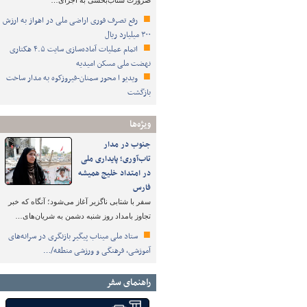
ضرورت شتاب‌بخشی به اجرای…
رفع تصرف فوری اراضی ملی در اهواز به ارزش
۳۰۰ میلیارد ریال
اتمام عملیات آماده‌سازی سایت ۴.۵ هکتاری
نهضت ملی مسکن امیدیه
ویدیو ا محور سمنان-فیروزکوه به مدار ساخت
بازگشت
ویژه‌ها
جنوب در مدار
تاب‌آوری؛ پایداری ملی
در امتداد خلیج همیشه
فارس
سفر با شتابی ناگزیر آغاز می‌شود؛ آنگاه که خبر
تجاوز بامداد روز شنبه دشمن به شریان‌های…
ستاد ملی میناب پیگیر بازنگری در سرانه‌های
آموزشی، فرهنگی و ورزشی منطقه/…
راهنمای سفر