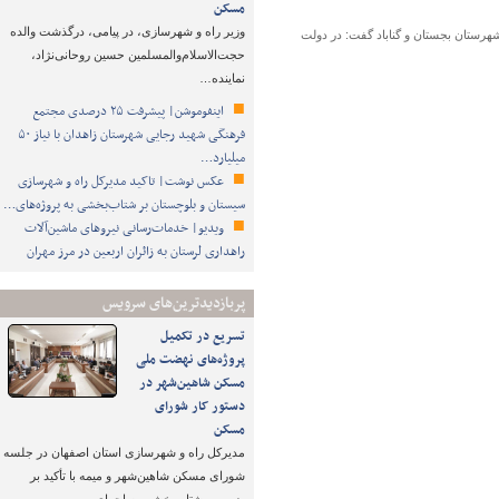
مسکن
وزیر راه و شهرسازی، در پیامی، درگذشت والده
ستان بجستان و گناباد گفت: در دولت
حجت‌الاسلام‌والمسلمین حسین روحانی‌نژاد،
نماینده…
اینفوموشن| پیشرفت ۲۵ درصدی مجتمع
فرهنگی شهید رجایی شهرستان زاهدان با نیاز ۵۰
میلیارد…
عکس نوشت| تاکید مدیرکل راه و شهرسازی
سیستان و بلوچستان بر شتاب‌بخشی به پروژه‌های…
ویدیو| خدمات‌رسانی نیروهای ماشین‌آلات
راهداری لرستان به زائران اربعین در مرز مهران
پربازدیدترین‌های سرویس
تسریع در تکمیل
پروژه‌های نهضت ملی
مسکن شاهین‌شهر در
دستور کار شورای
مسکن
مدیرکل راه و شهرسازی استان اصفهان در جلسه
شورای مسکن شاهین‌شهر و میمه با تأکید بر