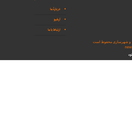
دربارهٔ ما
آرشیو
ارتباط با ما
اه و شهرسازی محفوظ است
وه