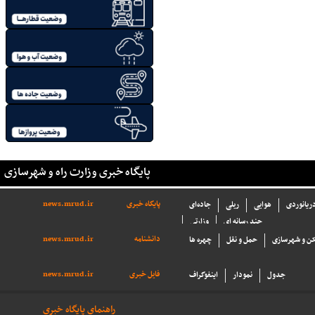
پایگاه خبری وزارت راه و شهرسازی
پایگاه خبری
news.mrud.ir
دریانوردی
هوایی
ریلی
جاده‌ای
چند رسانه ای
وزارتی
دانشنامه
news.mrud.ir
ن و شهرسازی
حمل و نقل
چهره ها
فایل خبری
news.mrud.ir
جدول
نمودار
اینفوگراف
راهنمای پایگاه خبری