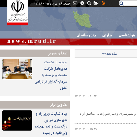
جمعه ۱۶ مرداد ۰۵ - ۰۲:۱۸
هواشناسی
وزارتی
چند رسانه ای
صدا و تصوير
ماه بعد»»
ببینید | نشست
مدیرعامل شرکت
ساخت و توسعه با
سرمایه‌گذاران آزادراهی
کشور
۱۴۰۴-۰۲-۰۱ ۲۰:۳۲
عناوین برتر
پیام تسلیت وزیر راه و
 و شهرسازی و دبیر شورایعالی مناطق آزاد
شهرسازی در پی
درگذشت والده نماینده
۱۴۰۴-۰۲-۰۱ ۱۵:۴۹
ولی‌فقیه در بنیاد