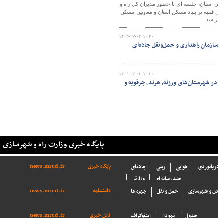
 استان، جلسه ای با حضور مدیران کل راه و
 فقیه در بنیاد مسکن استان و معاونین مسکن
ر شد.
۱۴۰۴-۰۲-۰۲ ۱۰:۳۰
ازمان راهداری و حمل‌ونقل جاده‌ای
۱۴۰۴-۰۲-۰۲ ۱۰:۳۰
در شهرستان‌های ورزنه، هرند، جرقویه و
پایگاه خبری وزارت راه و شهرسازی
پایگاه خبری
news.mrud.ir
دریانوردی
هوایی
ریلی
جاده‌ای
چند رسانه ای
وزارتی
دانشنامه
news.mrud.ir
ن و شهرسازی
حمل و نقل
چهره ها
فایل خبری
news.mrud.ir
جدول
نمودار
اینفوگراف