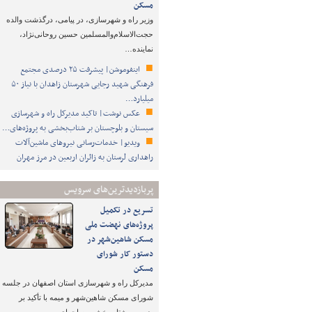
مسکن
وزیر راه و شهرسازی، در پیامی، درگذشت والده
حجت‌الاسلام‌والمسلمین حسین روحانی‌نژاد،
نماینده…
اینفوموشن| پیشرفت ۲۵ درصدی مجتمع
فرهنگی شهید رجایی شهرستان زاهدان با نیاز ۵۰
میلیارد…
عکس نوشت| تاکید مدیرکل راه و شهرسازی
سیستان و بلوچستان بر شتاب‌بخشی به پروژه‌های…
ویدیو| خدمات‌رسانی نیروهای ماشین‌آلات
راهداری لرستان به زائران اربعین در مرز مهران
پربازدیدترین‌های سرویس
تسریع در تکمیل
پروژه‌های نهضت ملی
مسکن شاهین‌شهر در
دستور کار شورای
مسکن
مدیرکل راه و شهرسازی استان اصفهان در جلسه
شورای مسکن شاهین‌شهر و میمه با تأکید بر