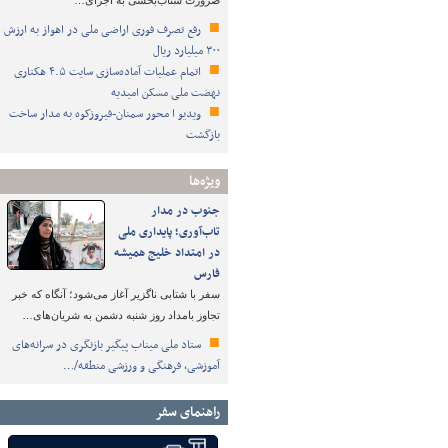
ضرورت شتاب‌بخشی به اجرای…
رفع تصرف فوری اراضی ملی در اهواز به ارزش
۳۰۰ میلیارد ریال
اتمام عملیات آماده‌سازی سایت ۴.۵ هکتاری
نهضت ملی مسکن امیدیه
ویدیو ا محور سمنان-فیروزکوه به مدار ساخت
بازگشت
ویژه‌ها
جنوب در مدار
تاب‌آوری؛ پایداری ملی
در امتداد خلیج همیشه
فارس
سفر با شتابی ناگزیر آغاز می‌شود؛ آنگاه که خبر
تجاوز بامداد روز شنبه دشمن به شریان‌های…
ستاد ملی میناب پیگیر بازنگری در سرانه‌های
آموزشی، فرهنگی و ورزشی منطقه/…
راهنمای سفر