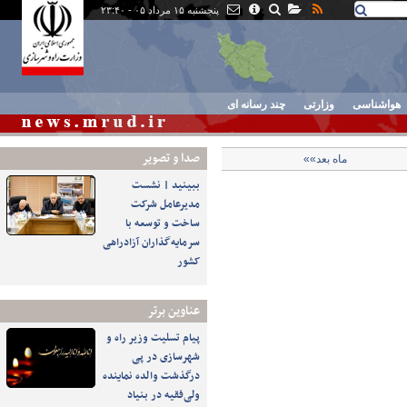
پنجشنبه ۱۵ مرداد ۰۵ - ۲۳:۴۰
هواشناسی
وزارتی
چند رسانه ای
صدا و تصوير
ماه بعد»»
ببینید | نشست
مدیرعامل شرکت
ساخت و توسعه با
سرمایه‌گذاران آزادراهی
کشور
عناوین برتر
پیام تسلیت وزیر راه و
شهرسازی در پی
درگذشت والده نماینده
ولی‌فقیه در بنیاد