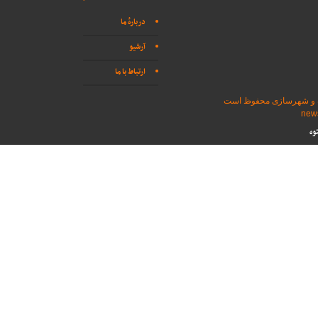
دربارهٔ ما
آرشیو
ارتباط با ما
اه و شهرسازی محفوظ است
وه