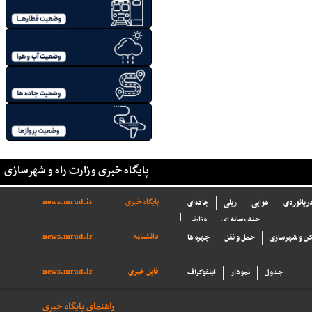
پایگاه خبری وزارت راه و شهرسازی
پایگاه خبری
news.mrud.ir
دریانوردی
هوایی
ریلی
جاده‌ای
چند رسانه ای
وزارتی
دانشنامه
news.mrud.ir
ن و شهرسازی
حمل و نقل
چهره ها
فایل خبری
news.mrud.ir
جدول
نمودار
اینفوگراف
راهنمای پایگاه خبری