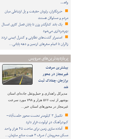
راه…
خبرنگاران، راویان حقیقت و پل ارتباطی میان
مردم و مسئولان هستند
یک باند کنارگذر رزن تا پایان فصل کاری امسال
بهره‌برداری می‌شود
استمرار گشت‌های نظارتی و کنترل ایمنی تردد
زائران تا اتمام سفرهای اربعین و دهه پایانی…
پربازدیدترین‌های سرویس
بیشترین سرعت
غیرمجاز در محور
برازجان-چغادک ثبت
شد
مدیرکل راهداری و حمل‌ونقل جاده‌ای استان
بوشهر از ثبت ۵۶۶ هزار و ۷۹۸ مورد سرعت
غیرمجاز در محورهای استان خبر…
تکمیل ۳ کیلومتر نخست محور خلعت‌آباد–
کبودرآهنگ در اولویت قرار دارد
آماده سازی زمین برای ساخت ۴۵ هزار واحد
مسکن محرومان / صرف ۳ همت منابع سازمان…