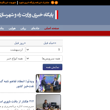
صفحه اصلی
جاده‌ای
ریلی
هوایی
بناد
««ماه قبل
«روز قبل
نمایش همه
ویدئو| انعقاد تفاهم نامه 
نفت‌خیز کشور
۲۱۲ هکتار از بافت شهری اسدآباد همدان، هدف بازآفرینی
اسدآباد هدف بازآفرینی است.