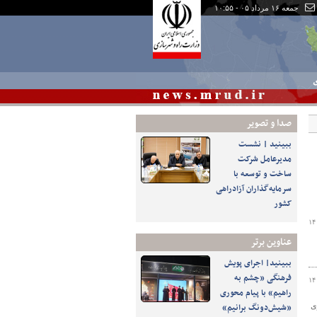
جمعه ۱۶ مرداد ۰۵ - ۱۰:۵۵
ی
صدا و تصوير
ببینید | نشست
مدیرعامل شرکت
ساخت و توسعه با
سرمایه‌گذاران آزادراهی
کشور
۱۴
عناوین برتر
ببینید| اجرای پویش
فرهنگی «چشم به
۱۴
راهیم» با پیام محوری
«شیش‌دونگ برانیم»
ز بافت شهری