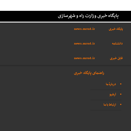
پایگاه خبری وزارت راه و شهرسازی
پایگاه خبری
news.mrud.ir
دانشنامه
news.mrud.ir
فایل خبری
news.mrud.ir
راهنمای پایگاه خبری
دربارهٔ ما
آرشیو
ارتباط با ما