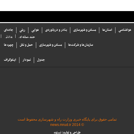
هواشناسی
استان‌ها
مسکن و شهرسازی
بنادر و دریانوردی
هوایی
ریلی
جاده‌ای
چند رسانه ای
وزارتی
سازما‌ن‌ها و شركت‌ها
مسکن و شهرسازی
حمل و نقل
چهره ها
جدول
نمودار
اینفوگراف
تمامی حقوق برای پایگاه خبری وزارت راه و شهرسازی محفوظ است
© 2014 news.mrud.ir
طراحی و تولید: نستوه