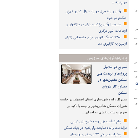
در پایانه…
رگبار و رعدوبرق در راه شمال کشور؛ تهران
۱۴
خنک‌تر می‌شود
بشنوید| رگبار پراکنده باران در مازندران و
شهر
ارتفاعات البرز مرکزی
۷۳۸۰ دستگاه اتوبوس برای جابه‌جایی زائران
اربعین به‌ کارگیری شد
۱۴
پربازدیدترین‌های سرویس
بر
تسریع در تکمیل
پروژه‌های نهضت ملی
۱۴
مسکن شاهین‌شهر در
ن
دستور کار شورای
،
مسکن
مدیرکل راه و شهرسازی استان اصفهان در جلسه
۱۴
شورای مسکن شاهین‌شهر و میمه با تأکید بر
ضرورت شتاب‌بخشی به اجرای…
پیام تسلیت وزیر راه و شهرسازی در پی
درگذشت والده نماینده ولی‌فقیه در بنیاد مسکن
۱۴
پیشرفت فیزیکی ۷۷ درصدی بیمارستان