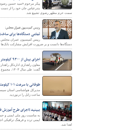
پیکر مرحوم «سید حسین رضوی اب
بندرعباس جان خود را از دست 
سمت حرم مطهر رضوی تشییع شد.
رییس کمیسیون عمران مجلس:
تمامی دستگاه‌ها برای ساخ
رییس کمیسیون عمران مجلس شو
دستگاه‌ها دانست و بر ضرورت افزایش مشارکت بانک‌ها د
شهرسازی
اجرای بیش از ۹۳۰۰ کیلومتر خط‌کشی در محورهای خوزستان در سال ۱۴۰۳
معاون راهداری اداره‌کل راهدا
گفت: طی سال ۱۴۰۳، مجموع عملیات انجام‌شده در این حوزه از ۹ هزار کیلومتر فراتر رفت.
طوفانی با سرعت ۱۰۱ کیلومتر بر ساعت زابل را درنوردید
ساعت زابل را درنوردید.
ببینید|اجرای طرح آموزش فره
به مناسبت روز ملی ایمنی و حم
ایمنی تردد و فرهنگ ترافیکی اجر
اهدا شد.