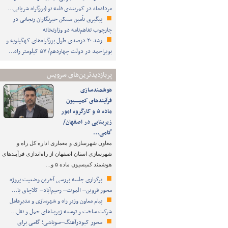
مردادماه در کمربندی قلعه نو (بزرگراه شریانی…
پیگیری تأمین مسکن خبرنگاران زنجانی در
چارچوب تفاهم‌نامه دو وزارتخانه
رشد ۲۰ درصدی طول بزرگراه‌های کهگیلویه و
بویراحمد در دولت چهاردهم/ ۵۷ کیلومتر راه…
پربازدیدترین‌های سرویس
هوشمندسازی
فرآیندهای کمیسیون
ماده ۵ و کارگروه امور
زیربنایی در اصفهان/
گامی…
معاون شهرسازی و معماری اداره کل راه و
شهرسازی استان اصفهان از راه‌اندازی فرآیندهای
هوشمند کمیسیون ماده ۵ و…
برگزاری جلسه بررسی آخرین وضعیت پروژه
محور قزوین– الموت– رحیم‌آباد– کلاچای با…
پیام معاون وزیر راه و شهرسازی و مدیرعامل
شرکت ساخت و توسعه زیربناهای حمل و نقل…
محور کبودرآهنگ–سوباشی؛ گامی برای