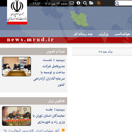
شنبه ۱۷ مرداد ۰۵ - ۱۹:۵۶
هواشناسی
وزارتی
چند رسانه ای
صدا و تصوير
ماه بعد»»
ببینید | نشست
مدیرعامل شرکت
ساخت و توسعه با
سرمایه‌گذاران آزادراهی
کشور
عناوین برتر
ببینید| جلسه
نمایندگان استان تهران با
وزیر راه و شهرسازی
آغاز عملیات اجرایی لایه بیندر آسفالت از ۲۵