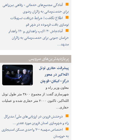
آمادگی مجتمع‌های خدماتی - رفاهی بین‌راهی
برای خدمت‌رسانی به زائران رضوی
اطلاع نگاشت| شرایط دریافت تسهیلات
نوسازی بافت فرسوده در شهر قم
آماده‌باش ۳۰ اکیپ راهداری و ۱۲۰ راهدار
خراسان جنوبی برای خدمت‌رسانی به زائران
مشهد…
پربازدیدترین‌های سرویس
پیشرفت حفاری تونل
الله‌اکبر در محور
درگز–کبکان–قوچان
معاون وزیر راه و
شهرسازی گفت: از مجموع ۳۸۰۰ متر طول تونل
الله‌اکبر، تاکنون ۲۰۰۰ متر حفاری شده و عملیات
حفاری…
درخشش قزوین در ارزیابی‌های ملی/ مدیرکل
راه و شهرسازی استان قزوین مورد تقدیر…
اختصاص سهمیه ۷۰۰ واحدی مسکن استیجاری
به خوزستان