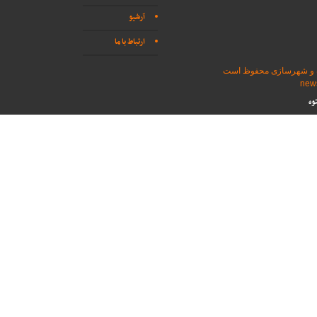
آرشیو
ارتباط با ما
اه و شهرسازی محفوظ است
وه