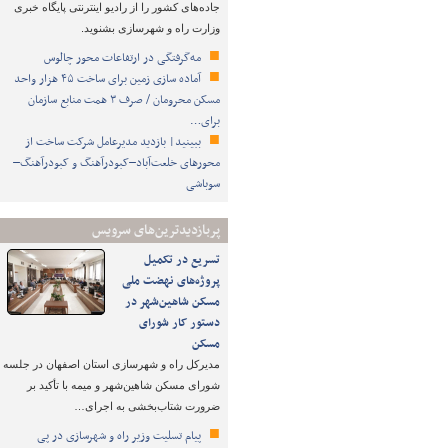
جاده‌های کشور را از رادیو اینترنتی پایگاه خبری
وزارت راه و شهرسازی بشنوید.
مه‌گرفتگی در ارتفاعات محور چالوس
آماده سازی زمین برای ساخت ۴۵ هزار واحد
مسکن محرومان / صرف ۳ همت منابع سازمان
برای…
ببینید| بازدید مدیرعامل شرکت ساخت از
محورهای خلعت‌آباد–کبودرآهنگ و کبودرآهنگ–
سوباشی
پربازدیدترین‌های سرویس
تسریع در تکمیل
پروژه‌های نهضت ملی
مسکن شاهین‌شهر در
دستور کار شورای
مسکن
مدیرکل راه و شهرسازی استان اصفهان در جلسه
شورای مسکن شاهین‌شهر و میمه با تأکید بر
ضرورت شتاب‌بخشی به اجرای…
پیام تسلیت وزیر راه و شهرسازی در پی