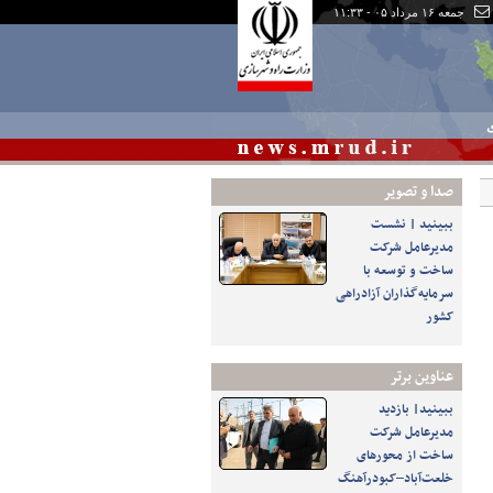
جمعه ۱۶ مرداد ۰۵ - ۱۱:۳۳
ی
صدا و تصوير
ببینید | نشست
مدیرعامل شرکت
ساخت و توسعه با
سرمایه‌گذاران آزادراهی
کشور
عناوین برتر
ببینید| بازدید
مدیرعامل شرکت
ساخت از محورهای
خلعت‌آباد–کبودرآهنگ