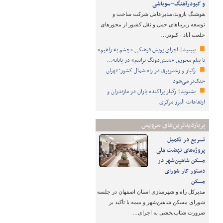
و کبودرآهنگ–سوباشی
هوشنگ بازوند،مدیرعامل شرکت ساخت و
توسعه زیربناهای حمل و نقل کشور از محورهای
خلعت آباد - کبودر…
ببینید| اجرای پویش فرهنگی «چشم به راهیم»
با پیام محوری «شیش‌دونگ برانیم» در پایانه…
رگبار و رعدوبرق در راه شمال کشور؛ تهران
خنک‌تر می‌شود
بشنوید| رگبار پراکنده باران در مازندران و
ارتفاعات البرز مرکزی
پربازدیدترین‌های سرویس
تسریع در تکمیل
پروژه‌های نهضت ملی
مسکن شاهین‌شهر در
دستور کار شورای
مسکن
مدیرکل راه و شهرسازی استان اصفهان در جلسه
شورای مسکن شاهین‌شهر و میمه با تأکید بر
ضرورت شتاب‌بخشی به اجرای…