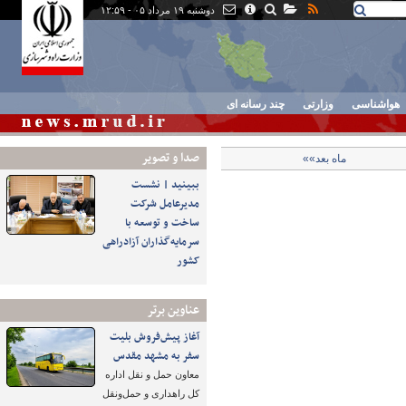
دوشنبه ۱۹ مرداد ۰۵ - ۱۲:۵۹
هواشناسی
وزارتی
چند رسانه ای
صدا و تصوير
ماه بعد»»
ببینید | نشست
مدیرعامل شرکت
ساخت و توسعه با
سرمایه‌گذاران آزادراهی
کشور
عناوین برتر
آغاز پیش‌فروش بلیت
سفر به مشهد مقدس
معاون حمل و نقل اداره
کل راهداری و حمل‌ونقل