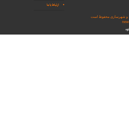
ارتباط با ما
اه و شهرسازی محفوظ است
وه