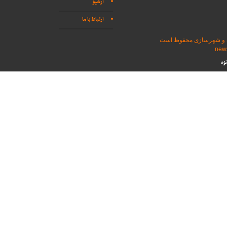
آرشیو
ارتباط با ما
اه و شهرسازی محفوظ است
وه