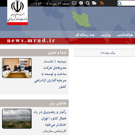
جمعه ۱۶ مرداد ۰۵ - ۰۹:۵۴
هواشناسی
وزارتی
چند رسانه ای
صدا و تصوير
ماه بعد»»
ببینید | نشست
مدیرعامل شرکت
ساخت و توسعه با
سرمایه‌گذاران آزادراهی
کشور
عناوین برتر
رگبار و رعدوبرق در راه
شمال کشور؛ تهران
خنک‌تر می‌شود
کارشناس سازمان