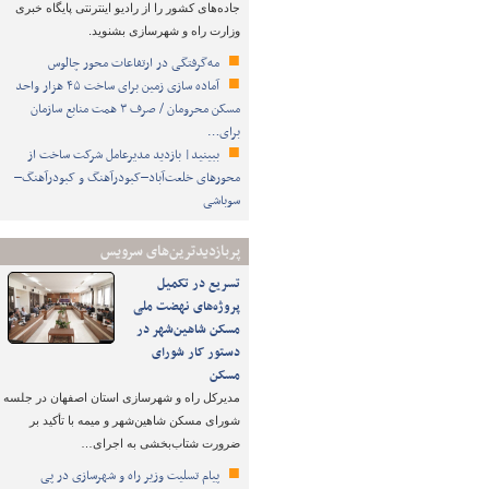
جاده‌های کشور را از رادیو اینترنتی پایگاه خبری
وزارت راه و شهرسازی بشنوید.
مه‌گرفتگی در ارتفاعات محور چالوس
آماده سازی زمین برای ساخت ۴۵ هزار واحد
مسکن محرومان / صرف ۳ همت منابع سازمان
برای…
ببینید| بازدید مدیرعامل شرکت ساخت از
محورهای خلعت‌آباد–کبودرآهنگ و کبودرآهنگ–
سوباشی
پربازدیدترین‌های سرویس
تسریع در تکمیل
پروژه‌های نهضت ملی
مسکن شاهین‌شهر در
دستور کار شورای
مسکن
مدیرکل راه و شهرسازی استان اصفهان در جلسه
شورای مسکن شاهین‌شهر و میمه با تأکید بر
ضرورت شتاب‌بخشی به اجرای…
پیام تسلیت وزیر راه و شهرسازی در پی