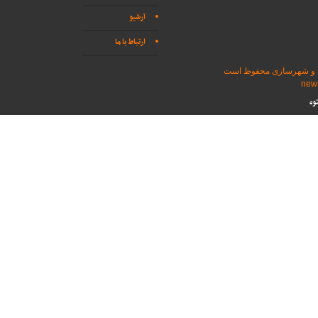
آرشیو
ارتباط با ما
اه و شهرسازی محفوظ است
وه